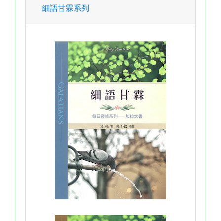
細語甘霖系列