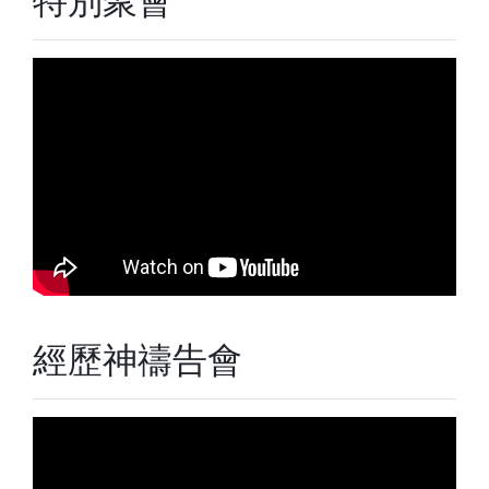
特別聚會
經歷神禱告會