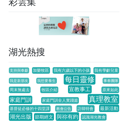
彩雲集
湖光熱搜
加樂牧區
我有六歲以下的小孩
我有學齡兒童
支持與奉獻
每日靈修
我是新朋友
我想要養生
事奉團隊
宣教事工
周末無處去
牧區介紹
原來如此
真理教室
家庭門訓
家庭門訓全人實踐篇
最新活動
基督徒必修的十四堂課
訪韓特會
教會公告
湖光出版
與祢有約
節期經文
認識湖光教會