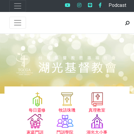
Podcast
每日靈修
牧語珠璣
真理教室
家庭門訓
門訓學院
湖光大小事