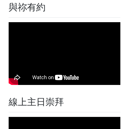
與祢有約
線上主日崇拜