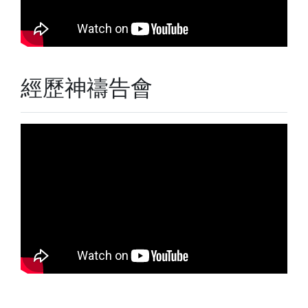
經歷神禱告會