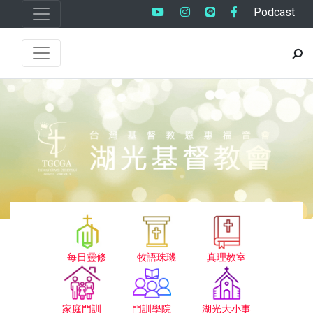
Podcast
每日靈修
牧語珠璣
真理教室
家庭門訓
門訓學院
湖光大小事