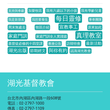
加樂牧區
我有六歲以下的小孩
我有學齡兒童
支持與奉獻
每日靈修
我是新朋友
我想要養生
事奉團隊
宣教事工
周末無處去
牧區介紹
原來如此
真理教室
家庭門訓
家庭門訓全人實踐篇
最新活動
基督徒必修的十四堂課
訪韓特會
教會公告
湖光出版
與祢有約
節期經文
認識湖光教會
湖光基督教會
台北市內湖區內湖路一段608號
電話：02-2797-1000
傳真：02-2797-1109