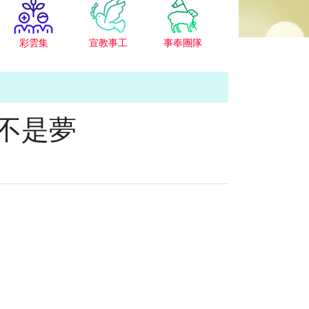
彩雲集
宣教事工
事奉團隊
來不是夢