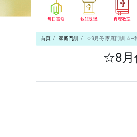
每日靈修
牧語珠璣
真理教室
首頁
家庭門訓
☆8月份 家庭門訓 ☆
☆8月