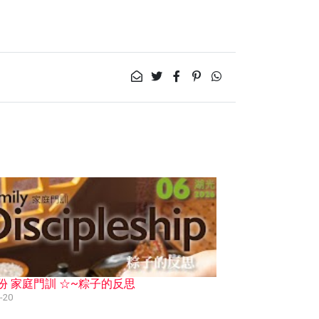
份 家庭門訓 ☆~粽子的反思
-20