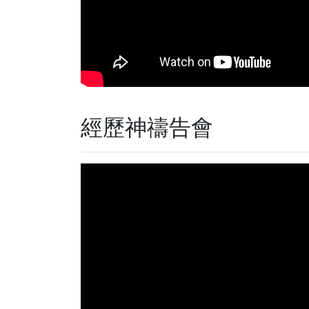
經歷神禱告會