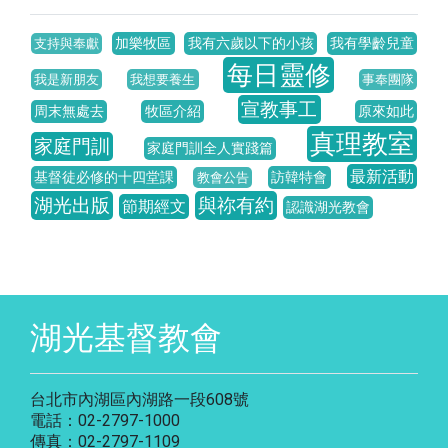
加樂牧區
我有六歲以下的小孩
我有學齡兒童
支持與奉獻
每日靈修
我是新朋友
我想要養生
事奉團隊
宣教事工
周末無處去
牧區介紹
原來如此
真理教室
家庭門訓
家庭門訓全人實踐篇
最新活動
基督徒必修的十四堂課
訪韓特會
教會公告
湖光出版
與祢有約
節期經文
認識湖光教會
湖光基督教會
台北市內湖區內湖路一段608號
電話：02-2797-1000
傳真：02-2797-1109