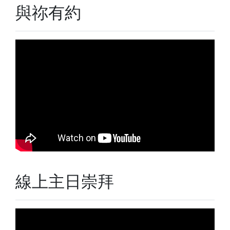
與祢有約
線上主日崇拜