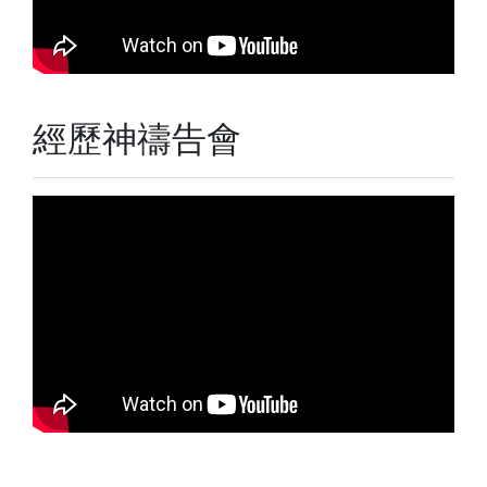
經歷神禱告會