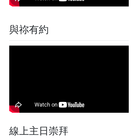
與祢有約
線上主日崇拜