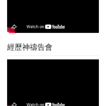
經歷神禱告會