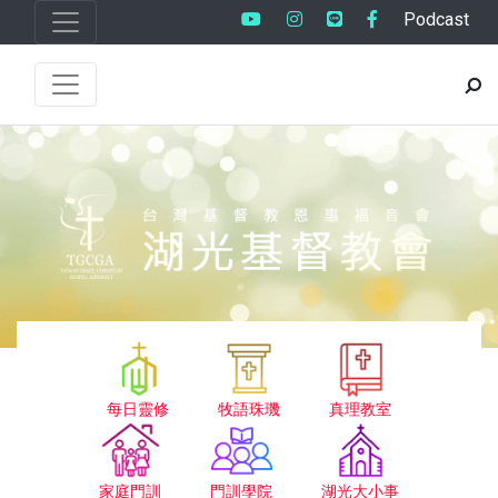
Podcast
每日靈修
牧語珠璣
真理教室
家庭門訓
門訓學院
湖光大小事