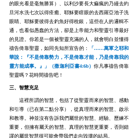
的眼光看是毫無勝算）、以利沙要長大痲瘋的乃縵去約
旦河水洗七次以得痊癒、耶穌要瞎眼的去西羅亞池子洗
眼睛、耶穌要彼得去釣魚好得稅銀，這些在人的邏輯不
通，也看似愚蠢的方法，卻是上帝能力和聖靈引導最好
的見證。你若是一個被聖靈充滿的人，就會明白並懂得
禱告倚靠聖靈，如同先知所宣告的：
「……萬軍之耶和
華說：『不是倚靠勢力，不是倚靠才能，乃是倚靠我的
靈方能成事。』」（撒迦利亞書
4:6b
）
你凡事禱告倚靠
聖靈嗎？花時間禱告吧！
三、智慧充足
這裡所謂的智慧，包括了從聖靈而來的智慧、感動
和引導（已在第二點分享），從真理而來的智慧、啟示
和教導。神並沒有告訴我們屬世的智慧、經驗、歷練不
重要，但擁有屬天的智慧、真理的智慧更重要，否則錯
謬的屬世智慧很可能會帶我們走向毀壞的結局。