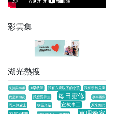
彩雲集
湖光熱搜
加樂牧區
我有六歲以下的小孩
我有學齡兒童
支持與奉獻
每日靈修
我想要養生
我是新朋友
事奉團隊
宣教事工
周末無處去
牧區介紹
原來如此
真理教室