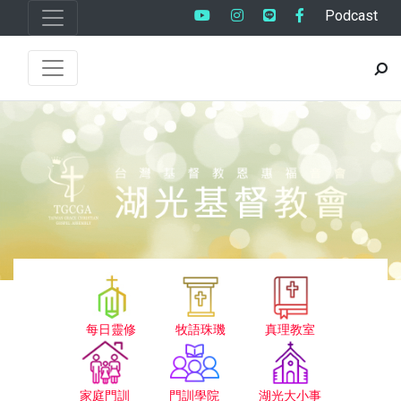
Podcast
每日靈修
牧語珠璣
真理教室
家庭門訓
門訓學院
湖光大小事