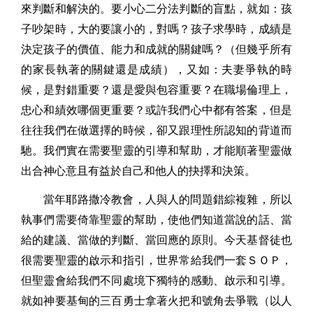
來判斷和解決的。要小心二分法判斷的盲點，就如：孩
子吵架時，大的要讓小的，對嗎？孩子求學時，成績是
決定孩子的價值、能力和成就的關鍵嗎？（但幾乎所有
的家長執著的關鍵還是成績），又如：夫妻爭執的時
候，是對錯重要？還是愛與包容重要？在職場倫理上，
忠心和績效哪個更重要？或許我們心中都有答案，但是
往往我們在做選擇的時候，卻又跟理性所認知的背道而
馳。我們實在需要聖靈的引導和幫助，才能順著聖靈做
出合神心意且有益於自己和他人的抉擇和決策。
當年耶路撒冷教會，人與人的問題錯綜複雜，所以
執事們需要倚靠聖靈的幫助，使他們知道當說的話、當
給的建議、當做的判斷、當回應的原則。今天基督徒也
很需要聖靈的啟示和指引，世界常給我們一套ＳＯＰ，
但聖靈會給我們不同處境下獨特的感動、啟示和引導。
就如神要基甸的三百勇士拿著火把和號角去爭戰（以人