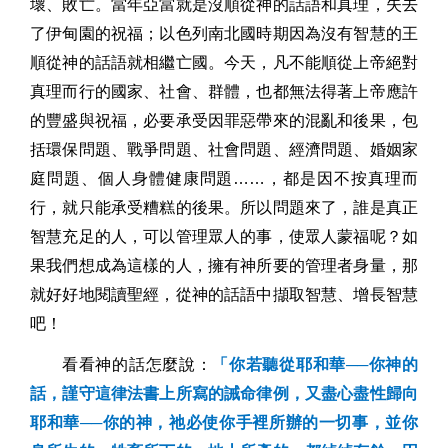
壞、敗亡。當年亞當就是沒順從神的話語和真理，失去
了伊甸園的祝福；以色列南北國時期因為沒有智慧的王
順從神的話語就相繼亡國。今天，凡不能順從上帝絕對
真理而行的國家、社會、群體，也都無法得著上帝應許
的豐盛與祝福，必要承受因罪惡帶來的混亂和後果，包
括環保問題、戰爭問題、社會問題、經濟問題、婚姻家
庭問題、個人身體健康問題……，都是因不按真理而
行，就只能承受糟糕的後果。所以問題來了，誰是真正
智慧充足的人，可以管理眾人的事，使眾人蒙福呢？如
果我們想成為這樣的人，擁有神所要的管理者身量，那
就好好地閱讀聖經，從神的話語中擷取智慧、增長智慧
吧！
看看神的話怎麼說：
「你若聽從耶和華──你神的
話，謹守這律法書上所寫的誡命律例，又盡心盡性歸向
耶和華──你的神，祂必使你手裡所辦的一切事，並你