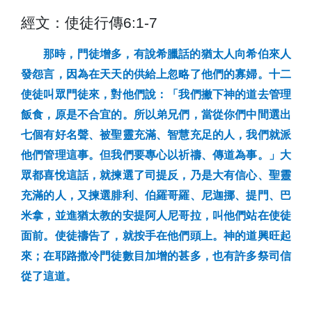
經文：使徒行傳
6:1-7
那時，門徒增多，有說希臘話的猶太人向希伯來人
發怨言，因為在天天的供給上忽略了他們的寡婦。十二
使徒叫眾門徒來，對他們說：「我們撇下神的道去管理
飯食，原是不合宜的。所以弟兄們，當從你們中間選出
七個有好名聲、被聖靈充滿、智慧充足的人，我們就派
他們管理這事。但我們要專心以祈禱、傳道為事。」大
眾都喜悅這話，就揀選了司提反，乃是大有信心、聖靈
充滿的人，又揀選腓利、伯羅哥羅、尼迦挪、提門、巴
米拿，並進猶太教的安提阿人尼哥拉，叫他們站在使徒
面前。使徒禱告了，就按手在他們頭上。神的道興旺起
來；在耶路撒冷門徒數目加增的甚多，也有許多祭司信
從了這道。