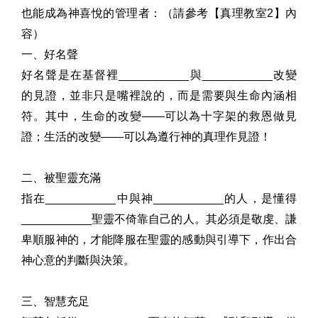
也能成為神喜悅的管理者：（請參考【真理教室
2
】內
容）
一、好名聲
好名聲是在基督裡
___________
與
___________
改變
的見證，並非只是嘴裡說的，而是需要與生命內涵相
符。其中，生命的改變
――
可以為十字架的救恩做見
證；生活的改變
――
可以為遵行神的真理作見證！
二、被聖靈充滿
指在
___________
中與神
___________
的人，是懂得
___________
聖靈不倚靠自己的人。其必須是敬虔、謙
卑順服神的，才能降服在聖靈的感動與引導下，作出合
神心意的判斷與決策。
三、智慧充足