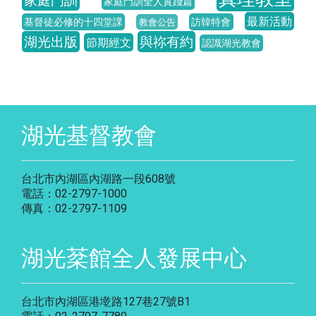
家庭門訓
家庭門訓全人實踐篇
最新活動
基督徒必修的十四堂課
訪韓特會
教會公告
湖光出版
與祢有約
節期經文
認識湖光教會
湖光基督教會
台北市內湖區內湖路一段608號
電話：02-2797-1000
傳真：02-2797-1109
湖光棻館全人發展中心
台北市內湖區港墘路127巷27號B1