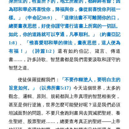
身所生的，牲畜所下的，地土所產的，都綽綽有餘；因
為耶和華必再喜悅你，降福與你，像從前喜悅你列祖一
樣
。」（申命記
30:9
）
、
「這律法書不可離開你的口，
總要晝夜思想，好使你謹守遵行這書上所寫的一切話。
如此，你的道路就可以亨通，凡事順利。」（約書亞記
1:8
）
、
「惟喜愛耶和華的律法，晝夜思想，這人便為
有福！」（詩篇
1:2
）
還有如約伯
記、箴言、傳道
書……，許多詩歌、智慧書都是我們需要汲取和謹守的
智慧之道。
使徒保羅提醒我們：
「不要作糊塗人，要明白主的
旨意如何。」（以弗所書
5:17
）
今天這個世界，太多的
觀念、邏輯、原則、規範都與上帝真理的智慧相衝突，
甚至是倒行逆施，世界怎麼可能變好呢？這是我們必須
坦誠面對的問題。不要只會跑到書局去買減肥聖經、養
生聖經、股票聖經……，總要查考真正的聖經——上帝