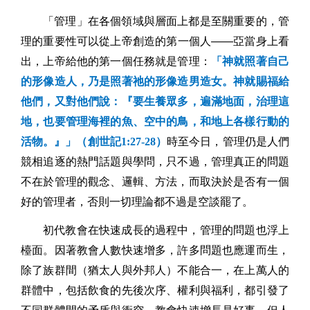
「管理」在各個領域與層面上都是至關重要的，管
理的重要性可以從上帝創造的第一個人——亞當身上看
出，上帝給他的第一個任務就是管理：
「神就照著自己
的形像造人，乃是照著祂的形像造男造女。神就賜福給
他們，又對他們說：『要生養眾多，遍滿地面，治理這
地，也要管理海裡的魚、空中的鳥，和地上各
樣行動的
活物。』」（創世記
1:27-28
）
時至今日，管理仍是人們
競相追逐的熱
門話題與學問，只不過，管理真正的問題
不在於管理的觀念、邏輯、方法，而取決於是否有一個
好的管理者，否則一切理論都不過是空談罷了。
初代教會在快速成長的過程中，管理的問題也浮上
檯面。因著教會人數快速增多，許多問題也應運而生，
除了族群間（猶太人與外邦人）不能合一，在上萬人的
群體中，包括飲食的先後次序、權利與福利，都引發了