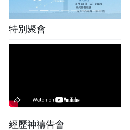
特別聚會
經歷神禱告會