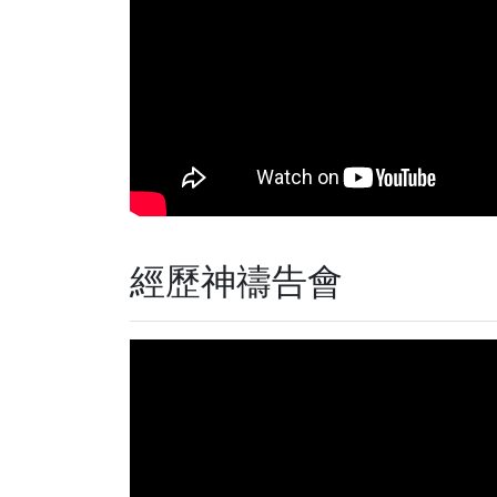
經歷神禱告會