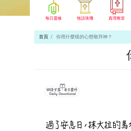
每日靈修
牧語珠璣
真理教室
首頁
你用什麼樣的心態敬拜神？