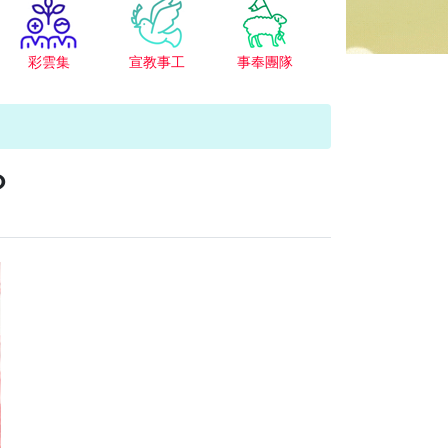
彩雲集
宣教事工
事奉團隊
？