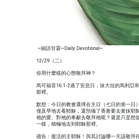
~細語甘霖~Daily Devotional~
12/29（二）
你用什麼樣的心態敬拜神？
馬可福音16:1-2過了安息日，抹大拉的馬
那裡。
默想：今日的教會選擇在主日（七日的第一日
僅及早地去看耶穌，還預備了香膏要去膏抹耶
祂的愛、對祂的奉獻去敬拜祂呢？還是只是想
一樣，積極地去到耶穌那裡。
禱告：復活的主耶穌！與其討論哪一天該敬拜