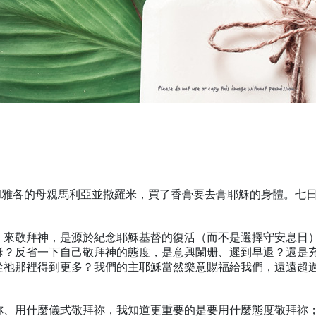
利亞和雅各的母親馬利亞並撒羅米，買了香膏要去膏耶穌的身體。
）來敬拜神，是源於紀念耶穌基督的復活（而不是選擇守安息日
穌？反省一下自己敬拜神的態度，是意興闌珊、遲到早退？還是
從祂那裡得到更多？我們的主耶穌當然樂意賜福給我們，遠遠超
祢、用什麼儀式敬拜祢，我知道更重要的是要用什麼態度敬拜祢