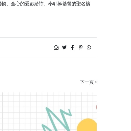
禮物、全心的愛獻給祢。奉耶穌基督的聖名禱
下一頁