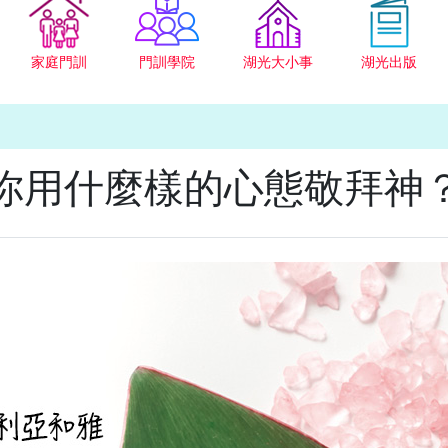
家庭門訓
門訓學院
湖光大小事
湖光出版
你用什麼樣的心態敬拜神