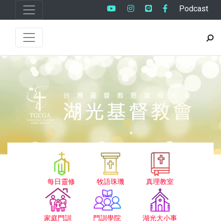
Podcast
每日靈修
牧語珠璣
真理教室
家庭門訓
門訓學院
湖光大小事