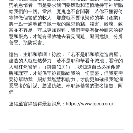
勞的怠惰者，而是要求我們要殷勤和謹慎地持守神所賜
給我們的一切。當然，魔鬼也不會閒著，若你不懂得倚
靠神做個警醒的牧人，那麼就不要懷疑你的羊（產業）
將一點一滴地被盜賊一般的魔鬼偷竊、殺害、毀壞。致
富並不容易，守成更加艱難，我們需要有從神而來的智
慧和眼光，才能有果效地去看見問題、避開危險、分辨
善惡、預防災害。
禱告：主耶和華啊！祢說：「若不是耶和華建造房屋，
建造的人就枉然勞力；若不是耶和華看守城池，看守的
人就枉然警醒」（詩篇127:1），我知道自己必須儆警
醒和謹守，才能保守祢賞賜給我的一切豐盛，但我更需
要祢幫助我，賜給我智慧和能力，才能更加確保我能洞
悉惡者的計謀、勝過仇敵。奉耶穌基督的聖名禱告，阿
們！
連結至官網獲得最新消息：https://www.tgcga.org/