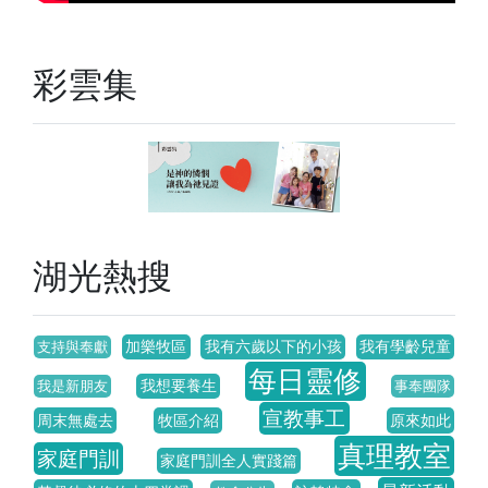
彩雲集
湖光熱搜
加樂牧區
我有六歲以下的小孩
我有學齡兒童
支持與奉獻
每日靈修
我想要養生
我是新朋友
事奉團隊
宣教事工
周末無處去
牧區介紹
原來如此
真理教室
家庭門訓
家庭門訓全人實踐篇