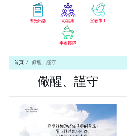
湖光出版
彩雲集
宣教事工
事奉團隊
首頁
儆醒、謹守
儆醒、謹守