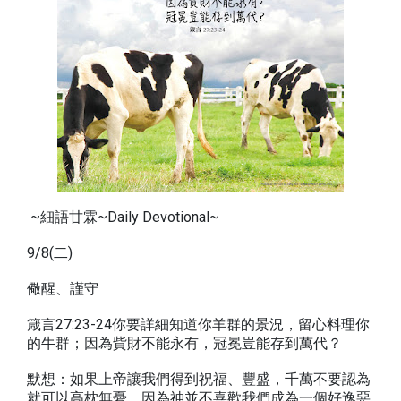
~細語甘霖~Daily Devotional~
9/8(二)
儆醒、謹守
箴言27:23-24你要詳細知道你羊群的景況，留心料理你
的牛群；因為貲財不能永有，冠冕豈能存到萬代？
默想：如果上帝讓我們得到祝福、豐盛，千萬不要認為
就可以高枕無憂。因為神並不喜歡我們成為一個好逸惡