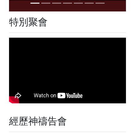
特別聚會
經歷神禱告會