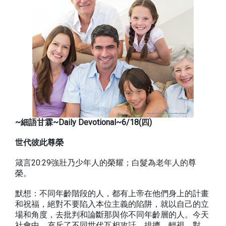
~細語甘霖~Daily Devotional~
6/18(四)
世代彼此尊榮
箴言20:29強壯乃少年人的榮耀；白髮為老年人的尊
榮。
默想：不同年齡階段的人，都有上帝在他們身上的計畫
和祝福，絕對不要陷入本位主義的陷阱，就以自己的立
場和角度，去批判和論斷那與你不同年齡層的人。今天
社會中，充斥了不同世代互相攻訐、排擠、輕視、對