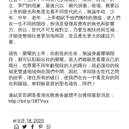
立、爭鬥的現象，最後只以「兩代俱傷」收場。務要以
上帝的眼光和角度去看不同世代的人，無論年幼、少
年、中年、老年……上帝都賦予他們獨特的價值，使人們
在一生不同的階段，扮演及發揮其應有的角色和影響
力。所以，世代不可互相對立，乃要互相扶持與互補，
才能使整個社會更加地和諧，並且產生更大的建設力
量。
禱告：榮耀的上帝，你創造的生命，無論身處哪個階
段，都可以彰顯出祢的榮耀。當人們都願意看重自己的
職分，也尊重不同年齡階段的人的職分，就必讓祢的祝
福更豐盛地傾倒在我們中間。因此，求祢除去世代之間
的紛爭，堵住所有的破口，使我們在合一中看見祢的同
在和賜福。奉耶穌基督的聖名禱告，阿們！
連結至官網查看湖光教會各媒體平台獲得最新消息：
http://bit.ly/38TVivx
at
6月 18, 2020