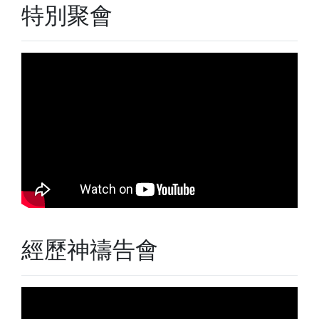
特別聚會
經歷神禱告會