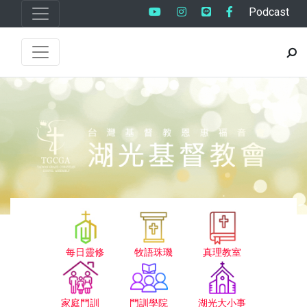
Podcast
每日靈修
牧語珠璣
真理教室
家庭門訓
門訓學院
湖光大小事