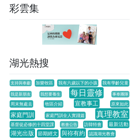
彩雲集
湖光熱搜
加樂牧區
我有六歲以下的小孩
我有學齡兒童
支持與奉獻
每日靈修
我是新朋友
我想要養生
事奉團隊
宣教事工
周末無處去
牧區介紹
原來如此
真理教室
家庭門訓
家庭門訓全人實踐篇
最新活動
基督徒必修的十四堂課
訪韓特會
教會公告
湖光出版
與祢有約
節期經文
認識湖光教會