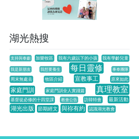
湖光熱搜
加樂牧區
我有六歲以下的小孩
我有學齡兒童
支持與奉獻
每日靈修
我是新朋友
我想要養生
事奉團隊
宣教事工
周末無處去
牧區介紹
原來如此
真理教室
家庭門訓
家庭門訓全人實踐篇
最新活動
基督徒必修的十四堂課
訪韓特會
教會公告
湖光出版
與祢有約
節期經文
認識湖光教會