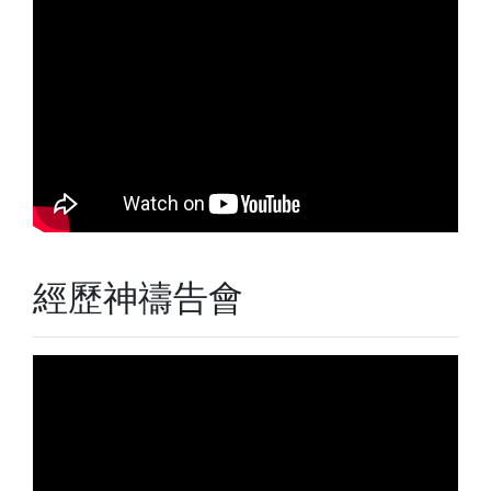
經歷神禱告會