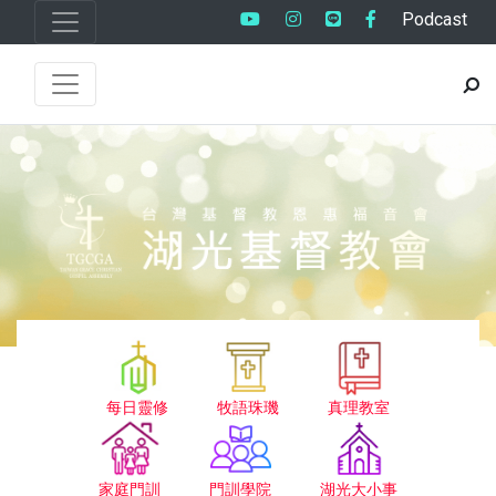
Podcast
每日靈修
牧語珠璣
真理教室
家庭門訓
門訓學院
湖光大小事