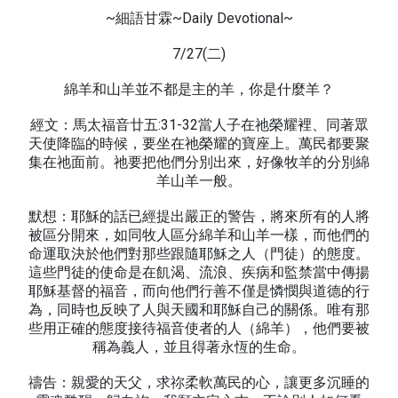
~細語甘霖~Daily Devotional~
7/27(二)
綿羊和山羊並不都是主的羊，你是什麼羊？
經文：馬太福音廿五:31-32當人子在祂榮耀裡、同著眾
天使降臨的時候，要坐在祂榮耀的寶座上。萬民都要聚
集在祂面前。祂要把他們分別出來，好像牧羊的分別綿
羊山羊一般。
默想：耶穌的話已經提出嚴正的警告，將來所有的人將
被區分開來，如同牧人區分綿羊和山羊一樣，而他們的
命運取決於他們對那些跟隨耶穌之人（門徒）的態度。
這些門徒的使命是在飢渴、流浪、疾病和監禁當中傳揚
耶穌基督的福音，而向他們行善不僅是憐憫與道德的行
為，同時也反映了人與天國和耶穌自己的關係。唯有那
些用正確的態度接待福音使者的人（綿羊），他們要被
稱為義人，並且得著永恆的生命。
禱告：親愛的天父，求祢柔軟萬民的心，讓更多沉睡的