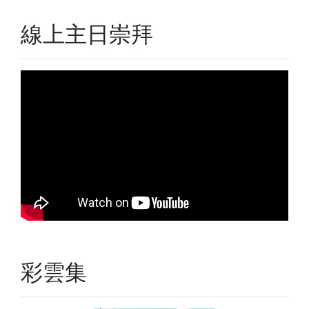
線上主日崇拜
彩雲集