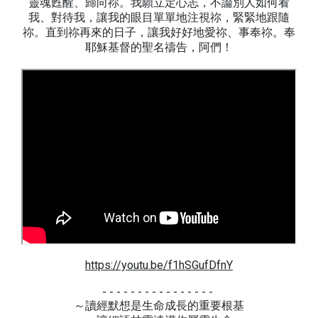
靈魂甦醒、歸向祢。我願立定心志，不論別人如何看
我、對待我，讓我的眼目單單地注視祢，緊緊地跟隨
祢。直到祢再來的日子，讓我好好地愛祢、事奉祢。奉
耶穌基督的聖名禱告，阿們！
https://youtu.be/f1hSGufDfnY
- - - - - - - - - - - - - - - -
～讀經默想是生命成長的重要根基