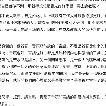
果自己都做不到，那就得想想是否先好好學習，再去說教呢？
都不要去教導，若是如此，世上就沒有任何人可以教導那更好、
自己卻不求改變的人；是指著那些只要求別人做到，卻不要求
套、做一套，光說不練的人。因此，在成為教導人的師傅之前，
是身體的一個器官，舌頭所能說的「言語」不過是器官發出來的
因此，舌頭也好，言語也好，都是反映我們內心與腦海的工具，
充滿的是苦水或是甜水。另一個關鍵思考，是一個人的嘴巴可以
污穢；但若一個人的心思意念是清潔、良善、慈愛、正直的，那
說好聽的話，而是要挑戰生命根本的問題：我們是好樹──結好果
問題時，就該問我們的心思意念是否屬於主？是否被神掌管？是
是簡單、扼要、講重點，提醒了舌頭和言語的影響力與重要性，
苦多甜」。