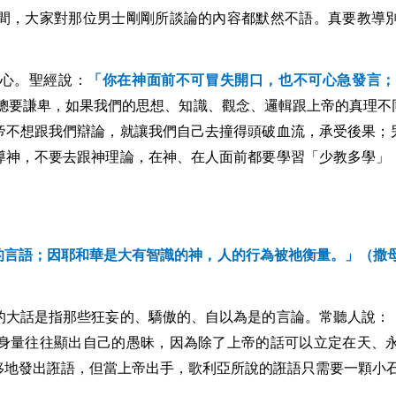
間，大家對那位男士剛剛所談論的內容都默然不語。真要教導
心。聖經說：
「你在神面前不可冒失開口，也不可心急發言；
總要謙卑，如果我們的思想、知識、觀念、邏輯跟上帝的真理不
帝不想跟我們辯論，就讓我們自己去撞得頭破血流，承受後果；
導神，不要去跟神理論，在神、在人面前都要學習「少教多學」
的言語；因耶和華是大有智識的神，人的行為被祂衡量。」（撒
的大話是指那些狂妄的、驕傲的、自以為是的言論。常聽人說：
身量往往顯出自己的愚昧，因為除了上帝的話可以立定在天、
移地發出誑語，但當上帝出手，歌利亞所說的誑語只需要一顆小