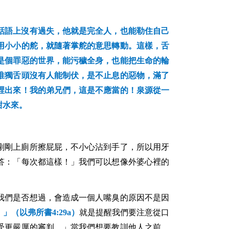
話語上沒有過失，他就是完全人，也能勒住自己
用小小的舵，就隨著掌舵的意思轉動。這樣，舌
是個罪惡的世界，能污穢全身，也能把生命的輪
唯獨舌頭沒有人能制伏，是不止息的惡物，滿了
裡出來！我的弟兄們，這是不應當的！泉源從一
甜水來。
剛剛上廁所擦屁屁，不小心沾到手了，所以用牙
答：「每次都這樣！」我們可以想像外婆心裡的
我們是否想過，會造成一個人嘴臭的原因不是因
。」（以弗所書
4:29a
）
就是提醒我們要注意從口
受更嚴厲的審判。」當我們想要教訓他人之前，