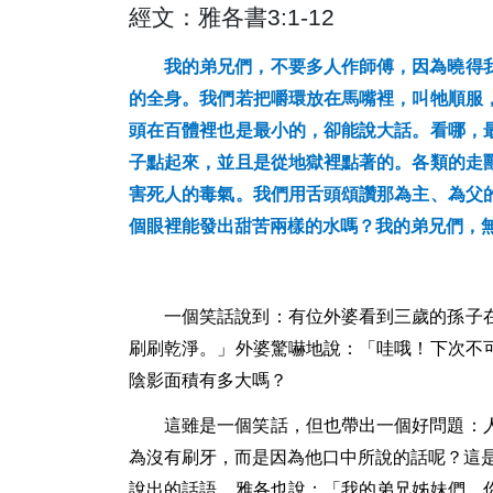
經文：雅各書
3:1-12
我的弟兄們，不要多人作師傅，因為曉得
的全身。我們若把嚼環放在馬嘴裡，叫牠順服
頭在百體裡也是最小的，卻能說大話。看哪，
子點起來，並且是從地獄裡點著的。各類的走
害死人的毒氣。我們用舌頭頌讚那為主、為父
個眼裡能發出甜苦兩樣的水嗎？我的弟兄們，
一個笑話說到：有位外婆看到三歲的孫子
刷刷乾淨。」外婆驚嚇地說：「哇哦！下次不
陰影面積有多大嗎？
這雖是一個笑話，但也帶出一個好問題：
為沒有刷牙，而是因為他口中所說的話呢？這
說出的話語，雅各也說：「我的弟兄姊妹們，