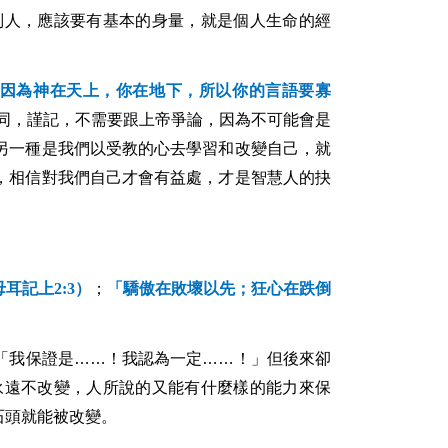
別人，應該要有基本的身量，就是個人生命的經
因為神在天上，你在地下，所以你的言語要寡
同，謹記，不需要跟上帝爭論，因為不可能會是
另一種是我們以受教的心去學習和改變自己，就
，相信對我們自己才會有益處，才是智慧人的抉
母耳記上
2:3
）
；
「驕傲在敗壞以先；狂心在跌倒
「我保證是……！我認為一定……！」但後來卻
永遠不改變，人所說的又能有什麼樣的能力來保
石頭就能被改變。