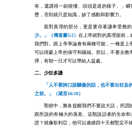
有，還講得一副很懂、頭頭是道的樣子。」瞬
歷，否則就只是知識，缺了感動和影響力。
面對真理的部分，更是要存著謙卑受教的
少。」（傳道書
5:2
）
在上帝絕對的真理面前，
我們對。跟上帝爭論會有兩種可能，一種是上
可以得蒙上帝的保守和賜福。所以，不要去教
擇，有朝一日才可以帶給人益處。
二、少狂多謙
「人不要誇口說驕傲的話，也不要出狂妄
之前。」（箴言
16:18
）
聖經中，雅各提醒我們不要說大話，所謂
跟所說的有極大的落差。這類說話者的生命和
證？就像歌利亞，他可以連續四十天都堅定不