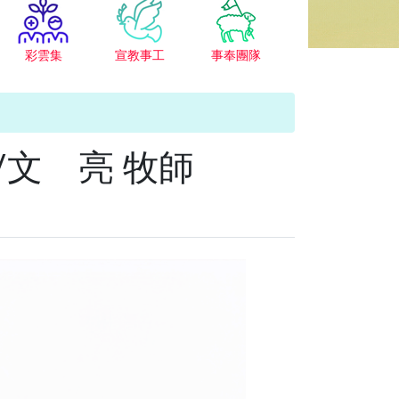
彩雲集
宣教事工
事奉團隊
文 亮 牧師