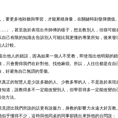
人，要更多地聆聽與學習，才能累積身量，在關鍵時刻發揮價值
……」，甚至急於表現出作師傅的樣子，想去教別人，但很可能
以自己有限的知識去告訴別人可能比我更懂的專業所知，後來發
的人計較。
指出他人的錯誤，因為如果一個人不受教，即使指出他明顯的錯
教，只會覺得我們在針對他、找他麻煩。所以，人往往都是在自
驗，好避免自己無謂的受傷。
來真正的智慧人是少說多聽的人、少教多學的人，不是急於表現
會知道，說教得多不一定能改變別人，但學習得多一定能改變自
最佳方法。
活見證比我們所說的話更有說服力，身教的影響力永遠大於言教
他似乎懂得不少，這時與他同桌的同事卻跳出來拆他的台問說：