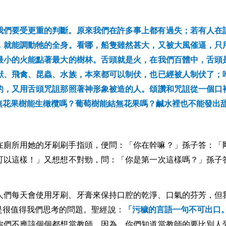
我們要受更重的判斷。原來我們在許多事上都有過失；若有人在
，就能調動牠的全身。看哪，船隻雖然甚大，又被大風催逼，只
最小的火能點著最大的樹林。舌頭就是火，在我們百體中，舌頭
獸、飛禽、昆蟲、水族，本來都可以制伏，也已經被人制伏了；
的，又用舌頭咒詛那照著神形象被造的人。頌讚和咒詛從一個口
無花果樹能生橄欖嗎？葡萄樹能結無花果嗎？鹹水裡也不能發出
在廁所用她的牙刷刷手指頭，便問：「你在幹嘛？」孫子答：「
可以這樣！」又想想不對勁，問：「你是第一次這樣嗎？」孫子
人們每天會使用牙刷、牙膏來保持口腔的乾淨、口氣的芬芳，但
是很值得我們思考的問題。聖經說：
「污穢的言語一句不可出口
你們不應該個個都想當教師，因為，你們知道當教師的要比別人