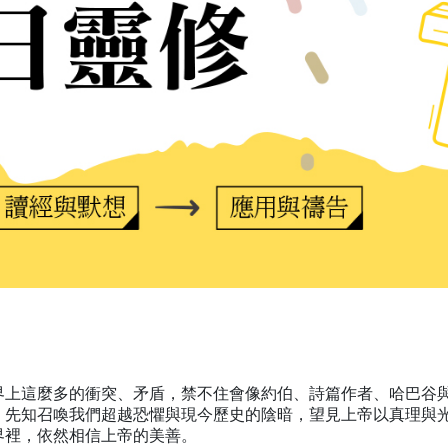
界上這麼多的衝突、矛盾，禁不住會像約伯、詩篇作者、哈巴谷
。先知召喚我們超越恐懼與現今歷史的陰暗，望見上帝以真理與
界裡，依然相信上帝的美善。