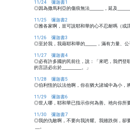
11/24 彌迦書1
◎因為撒馬利亞的傷痕無法
，延及
11/25 彌迦書2
◎雅各家啊，豈可說耶和華的心不忍耐嗎（或
11/26 彌迦書3
◎至於我，我藉耶和華的
，滿有力量、公
11/27 彌迦書4
◎必有許多國的民前往，說：「來吧，我們登
的言語必出於
。」
11/28 彌迦書5
◎伯利恆的以法他啊，你在猶大諸城中為小，
11/29 彌迦書6
◎世人哪，耶和華已指示你何為善。衪向你所
11/30 彌迦書7
◎我的仇敵啊，不要向我誇耀。我雖跌倒，卻
。