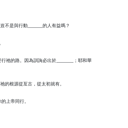
豈不是與行動
的人有益嗎？
。
要行祂的路。因為訓誨必出於
；耶和華
；祂的根源從亙古，從太初就有。
你的上帝同行。