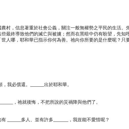
國農村，信息著重於社會公義，關注一般無權勢之平民的生活。
這些最終導致他們的滅亡與被擄；然而在黑暗中仍有盼望，先知
「世人哪，耶和華已指示你何為善。祂向你所要的是什麼呢？只
願，我必償還。
出於耶和華。
，祂就後悔，不把所說的災禍降與他們了。
的有
多人、並有許多
，我豈能不愛惜呢？