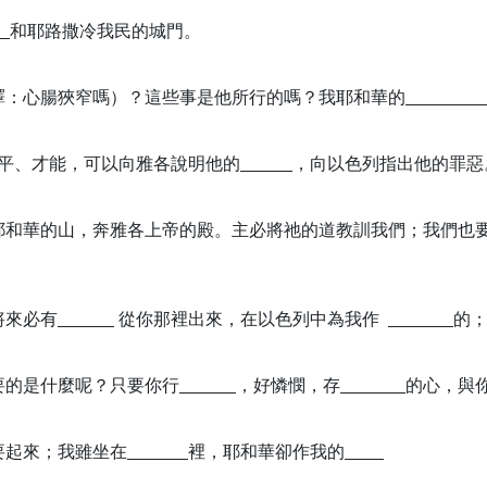
和耶路撒冷我民的城門。
譯：心腸狹窄嗎）？這些事是他所行的嗎？我耶和華的
平、才能，可以向雅各說明他的
，向以色列指出他的罪惡
耶和華的山，奔雅各上帝的殿。主必將祂的道教訓我們；我們也
將來必有
從你那裡出來，在以色列中為我作
的
要的是什麼呢？只要你行
，好憐憫，存
的心，與
要起來；我雖坐在
裡，耶和華卻作我的