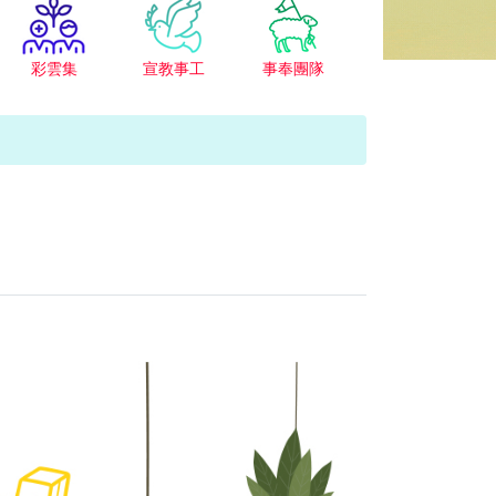
彩雲集
宣教事工
事奉團隊