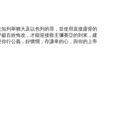
先知列舉猶大及以色列的罪，並使用直接露骨的
呼籲百姓悔改，才能迎接救主彌賽亞的到來，建
要你行公義，好憐憫，存謙卑的心，與你的上帝