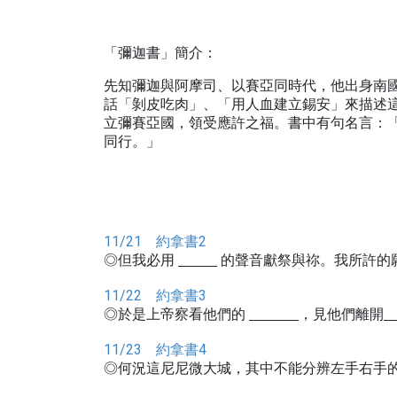
「彌迦書」簡介：
先知彌迦與阿摩司、以賽亞同時代，他出身南
話「剝皮吃肉」、「用人血建立錫安」來描述
立彌賽亞國，領受應許之福。書中有句名言：
同行。」
11/21 約拿書2
◎但我必用
的聲音獻祭與祢。我所許的
11/22 約拿書3
◎於是上帝察看他們的
，見他們離開
11/23 約拿書4
◎何況這尼尼微大城，其中不能分辨左手右手