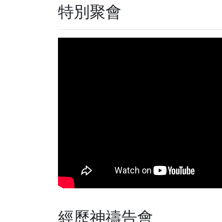
特別聚會
經歷神禱告會