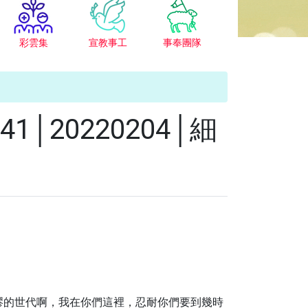
彩雲集
宣教事工
事奉團隊
20220204│細
悖謬的世代啊，我在你們這裡，忍耐你們要到幾時