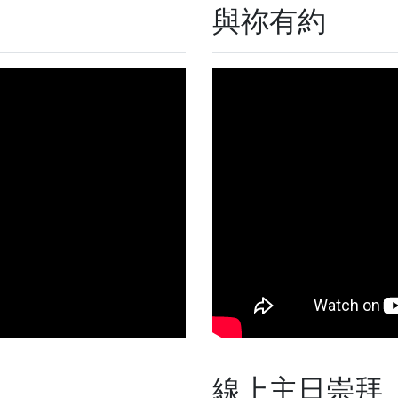
與祢有約
線上主日崇拜