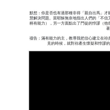
默想：你是否也有過那種非得「親自出馬」才
慧解決問題。當耶穌無奈地指出人們的「不信
柄有能力），另一方面點出了門徒的悖謬（他
著
禱告：滿有能力的主，教導我把信心建立在祢
見的時候，就對祢產生懷疑和悖謬的