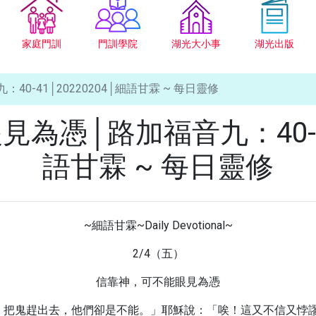
家庭門訓
門訓學院
湖光大小事
湖光出版
-41│20220204│細語甘霖 ~ 每日靈修
為憑│路加福音九：40-41│
語甘霖 ~ 每日靈修
~細語甘霖~Daily Devotional~
2/4（五）
信靠神，可不能眼見為憑
徒，把鬼趕出去，他們卻是不能。」耶穌說：「唉！這又不信又