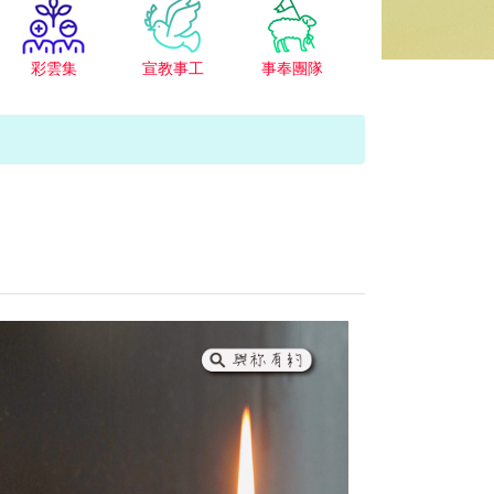
彩雲集
宣教事工
事奉團隊