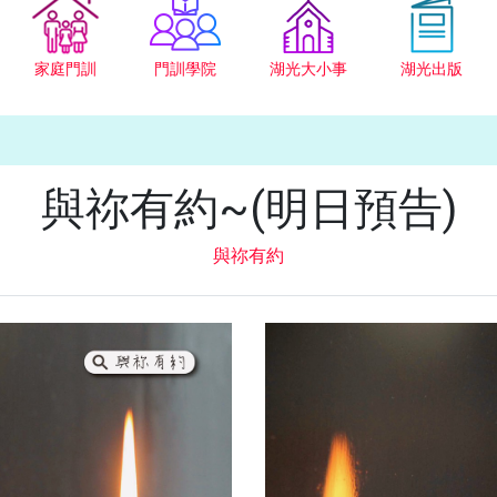
家庭門訓
門訓學院
湖光大小事
湖光出版
與祢有約~(明日預告)
與祢有約