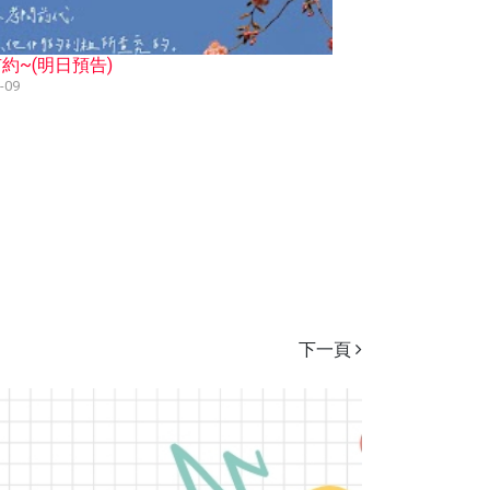
約~(明日預告)
-09
下一頁