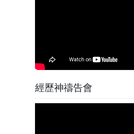
經歷神禱告會