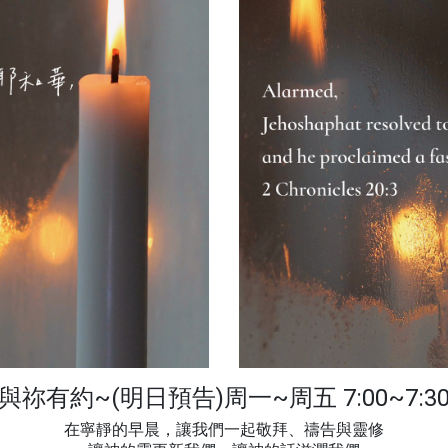
與祢有約~(明日預告)周一~周五 7:00~7:3
在寧靜的早晨，讓我們一起敬拜、禱告與靈修