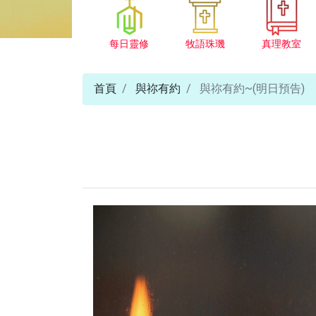
每日靈修
牧語珠璣
真理教室
首頁
與祢有約
與祢有約~(明日預告)