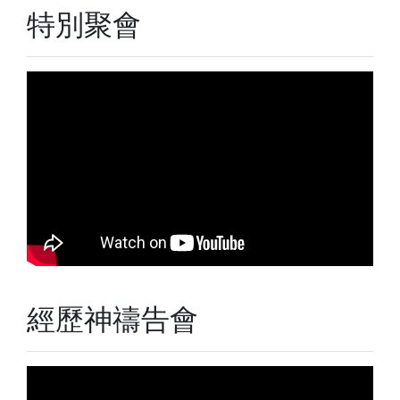
特別聚會
經歷神禱告會