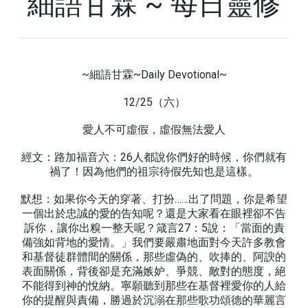
細語甘霖 ~ 每日靈修
~細語甘霖~Daily Devotional~
12/25（六）
愛人不可虛假，虛假無法愛人
經文：路加福音六：26人都說你們好的時候，你們就有
禍了！因為他們的祖宗待假先知也是這樣。
默想：如果你今天的穿著、打扮……出了問題，你是希望
一個出於忠誠的愛的告知呢？還是大家看在眼裡卻不告
訴你，讓你出糗一整天呢？箴言27：5說：「當面的責
備強如背地的愛情。」我們要嚴肅地面對今天許多教會
和基督徒群體間的關係，那些虛偽的、吹捧的、阿諛的
表面關係，背後卻是充滿嫉妒、爭競、敵對的態度，絕
不能得到神的悅納。寧願聽到那些在基督裡愛你的人給
你的提醒與責備，勝過於沉溺在那些歌功頌德的華麗言