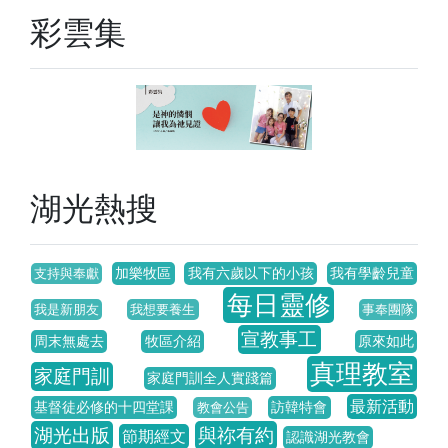
彩雲集
湖光熱搜
加樂牧區
我有六歲以下的小孩
我有學齡兒童
支持與奉獻
每日靈修
我是新朋友
我想要養生
事奉團隊
宣教事工
周末無處去
牧區介紹
原來如此
真理教室
家庭門訓
家庭門訓全人實踐篇
最新活動
基督徒必修的十四堂課
訪韓特會
教會公告
湖光出版
與祢有約
節期經文
認識湖光教會