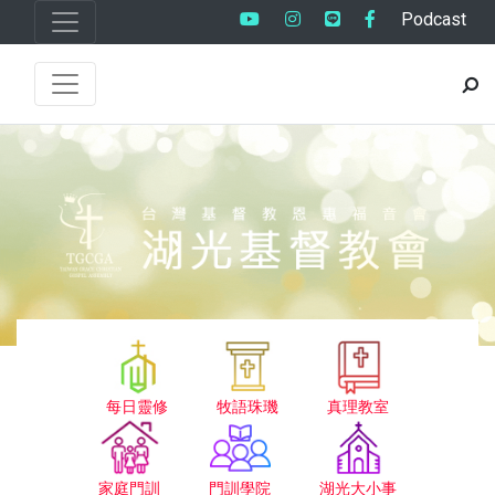
Podcast
每日靈修
牧語珠璣
真理教室
家庭門訓
門訓學院
湖光大小事