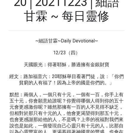
20│20211223│細語
甘霖 ~ 每日靈修
~細語甘霖~Daily Devotional~
12/23（四）
天國眼光：得著耶穌，勝過擁有金銀財寶
經文：路加福音六：20耶穌舉目看著門徒，說：「你們
貧窮的人有福了！因為上帝的國是你們的。」
默想：兩個人，一個只有十元，一個有一百，你手上有
五十元，你會願意給誰呢？你覺得哪個人得到你的五十
元會更感激你呢？雖然那擁有一百的人不見得不缺乏，
但相對於那只有十元的人，他會更渴望得到那五十元，
也會更感謝那給他的人，不是嗎？上帝的祝福對我們來
說也是如此，一個發現自己心靈只有十元的人，比那自
以為心靈豐富的人，更渴慕得著神國度的豐盛，也會在