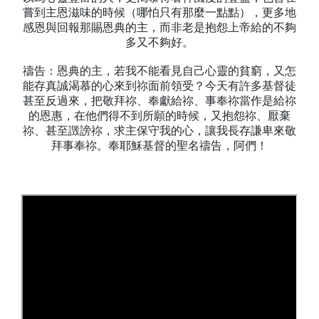
嘗到主恩滋味的時候（哪怕只有那麼一點點），更多地
感恩與回報那賜恩典的主，而非老是抱怨上帝給的不夠
多又不夠好。
禱告：恩典的主，若我不能看見自己心靈的貧窮，又怎
能存真誠渴慕的心來到祢面前領受？今天有許多基督徒
甚至反過來，把敬拜祢、奉獻給祢、事奉祢當作是給祢
的恩惠，在他們得不到所願的時候，又抱怨祢、厭棄
祢、甚至譭謗祢，求主保守我的心，讓我長存謙卑來敬
拜事奉祢。奉耶穌基督的聖名禱告，阿們！