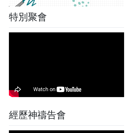
特別聚會
經歷神禱告會