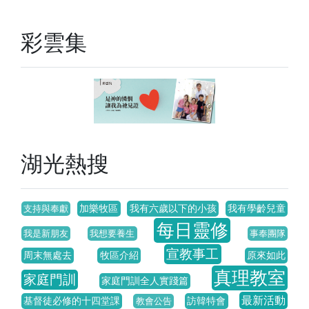
彩雲集
湖光熱搜
加樂牧區
我有六歲以下的小孩
我有學齡兒童
支持與奉獻
每日靈修
我是新朋友
我想要養生
事奉團隊
宣教事工
周末無處去
牧區介紹
原來如此
真理教室
家庭門訓
家庭門訓全人實踐篇
最新活動
基督徒必修的十四堂課
訪韓特會
教會公告