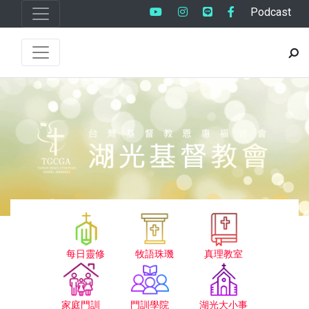
Podcast
每日靈修
牧語珠璣
真理教室
家庭門訓
門訓學院
湖光大小事