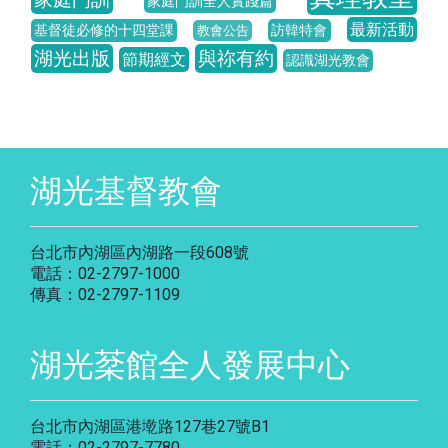
家庭門訓全人實踐篇
最新活動
基督徒必修的十四堂課
訪韓特會
教會公告
湖光出版
與祢有約
節期經文
認識湖光教會
湖光基督教會
台北市內湖區內湖路一段608號
電話：02-2797-1000
傳真：02-2797-1109
湖光棻館全人發展中心
台北市內湖區港墘路127巷27號B1
電話：02-2797-7780