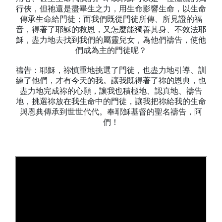
行俠，但祂還是盡畢生之力，用生命影響生命，以生命
傳承生命給門徒；而我們既從門徒所傳、所見證的福
音，得著了耶穌的救恩，又怎麼能獨善其身、不效法耶
穌，盡力地去找到我們的屬靈兒女，為他們禱告，使他
們成為主的門徒呢？
禱告：耶穌，祢慎重地挑選了門徒，也盡力地引導、訓
練了他們，才有今天的我。讓我既得著了祢的恩典，也
盡力地完成祢的心願，讓我也積極地、認真地、禱告
地，挑選祢放在我生命中的門徒，讓我把祢給我的生命
與恩典傳承到世世代代。奉耶穌基督的聖名禱告，阿
們！