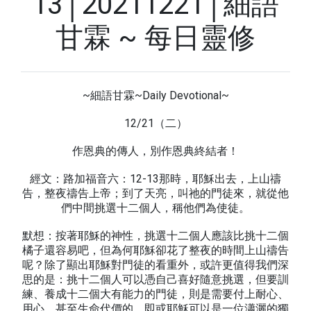
13│20211221│細語
甘霖 ~ 每日靈修
~細語甘霖~Daily Devotional~
12/21（二）
作恩典的傳人，別作恩典終結者！
經文：路加福音六：12-13那時，耶穌出去，上山禱
告，整夜禱告上帝；到了天亮，叫祂的門徒來，就從他
們中間挑選十二個人，稱他們為使徒。
默想：按著耶穌的神性，挑選十二個人應該比挑十二個
橘子還容易吧，但為何耶穌卻花了整夜的時間上山禱告
呢？除了顯出耶穌對門徒的看重外，或許更值得我們深
思的是：挑十二個人可以憑自己喜好隨意挑選，但要訓
練、養成十二個大有能力的門徒，則是需要付上耐心、
用心、甚至生命代價的。即或耶穌可以是一位瀟灑的獨