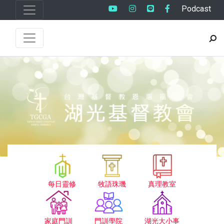
Podcast
每日靈修
牧語珠璣
真理教室
家庭門訓
門訓學院
湖光大小事