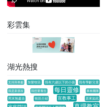
彩雲集
湖光熱搜
加樂牧區
我有六歲以下的小孩
我有學齡兒童
支持與奉獻
每日靈修
我是新朋友
我想要養生
事奉團隊
宣教事工
周末無處去
牧區介紹
原來如此
真理教室
家庭門訓