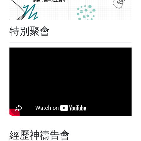
特別聚會
經歷神禱告會