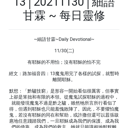
13│20211130│細語
甘霖 ~ 每日靈修
~細語甘霖~Daily Devotional~
11/30(二)
有耶穌的不用怕；沒有耶穌的怕不完
經文：路加福音四：13魔鬼用完了各樣的試探，就暫時
離開耶穌。
默想：「黔驢技窮」是形容一開始看似很厲害，但事實
上卻是笨拙和有限的本領。從魔鬼試探耶穌的過程中，
就能發現魔鬼不過是黔之驢，雖然牠所言所行看似了
得，但遇到耶穌也只能羞愧敗陣了。因此，不要懼怕魔
鬼，若沒有耶穌的同在和幫助，或許撒但還可以囂張跋
扈地任意踐踏我們，一旦耶穌成為我們的保護、成為我
們的倚靠、成為我們的救主，牠就只能識相地默默離