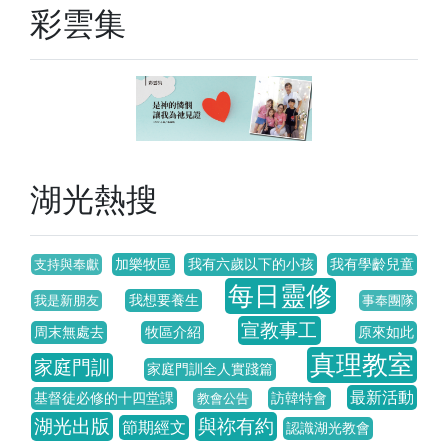
彩雲集
湖光熱搜
加樂牧區
我有六歲以下的小孩
我有學齡兒童
支持與奉獻
每日靈修
我想要養生
我是新朋友
事奉團隊
宣教事工
周末無處去
牧區介紹
原來如此
真理教室
家庭門訓
家庭門訓全人實踐篇
最新活動
基督徒必修的十四堂課
訪韓特會
教會公告
湖光出版
與祢有約
節期經文
認識湖光教會