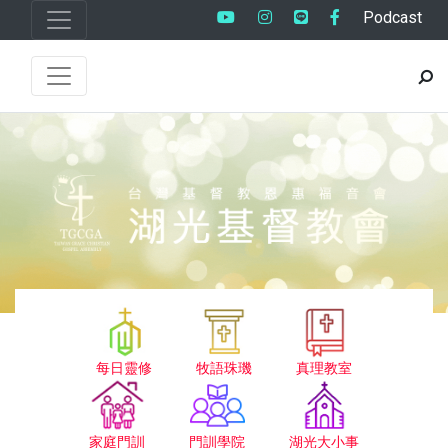
Podcast
每日靈修
牧語珠璣
真理教室
家庭門訓
門訓學院
湖光大小事