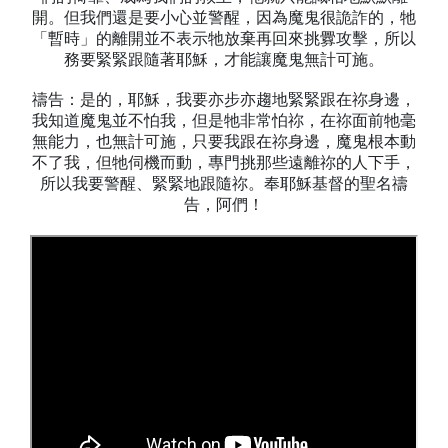
開。但我們還是要小心並警醒，因為魔鬼很詭詐的，牠
「暫時」的離開並不表示牠放棄再回來挑釁攻擊，所以
務要緊緊跟隨著耶穌，才能讓魔鬼無計可施。
禱告：是的，耶穌，我要亦步亦趨地緊緊跟在祢身邊，
我知道魔鬼並不怕我，但是牠非常怕祢，在祢面前牠毫
無能力，也無計可施，只要我跟在祢身邊，魔鬼根本動
不了我，但牠伺機而動，專門挑那些遠離祢的人下手，
所以我要警醒、緊緊地跟隨祢。奉耶穌基督的聖名禱
告，阿們！