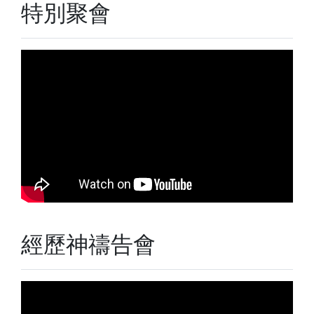
特別聚會
經歷神禱告會