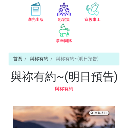
湖光出版
彩雲集
宣教事工
事奉團隊
首頁
與祢有約
與祢有約~(明日預告)
與祢有約~(明日預告)
與祢有約