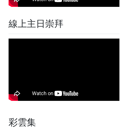
線上主日崇拜
彩雲集