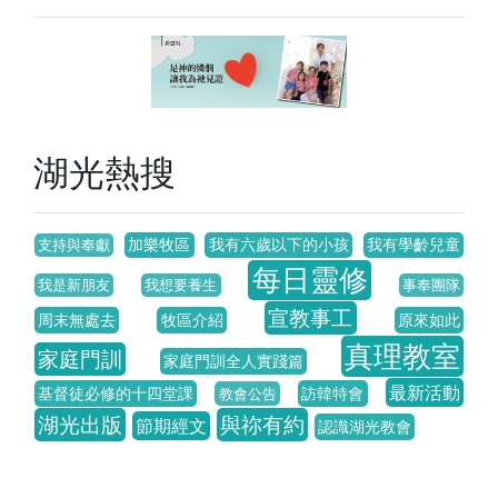
湖光熱搜
加樂牧區
我有六歲以下的小孩
我有學齡兒童
支持與奉獻
每日靈修
我是新朋友
我想要養生
事奉團隊
宣教事工
周末無處去
牧區介紹
原來如此
真理教室
家庭門訓
家庭門訓全人實踐篇
最新活動
基督徒必修的十四堂課
訪韓特會
教會公告
湖光出版
與祢有約
節期經文
認識湖光教會