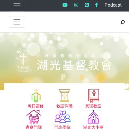
Podcast
每日靈修
牧語珠璣
真理教室
家庭門訓
門訓學院
湖光大小事