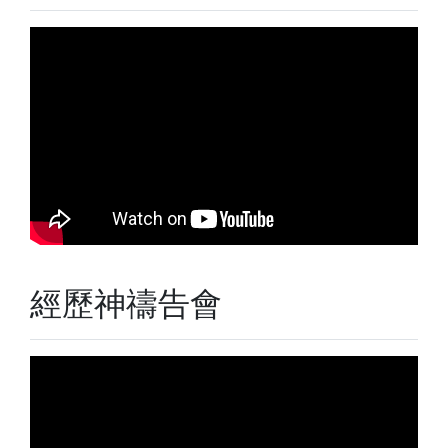
經歷神禱告會