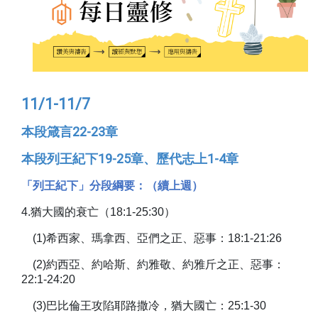
11/1-11/7
本段箴言
22-23
章
本段
列王紀下
19-25
章、歷代志上
1-4
章
「列王紀下」分段綱要：（續上週）
4.
猶大國的衰亡（
18:1-25:30
）
(1)
希西家、瑪拿西、亞們之正、惡事：
18:1-21:26
(2)
約西亞、約哈斯、約雅敬、約雅斤之正、惡事：
22:1-24:20
(3)
巴比倫王攻陷耶路撒冷，猶大國亡：
25:1-30