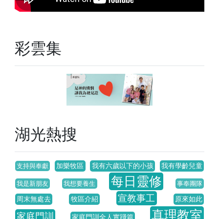
彩雲集
湖光熱搜
加樂牧區
我有六歲以下的小孩
我有學齡兒童
支持與奉獻
每日靈修
我是新朋友
我想要養生
事奉團隊
宣教事工
周末無處去
牧區介紹
原來如此
真理教室
家庭門訓
家庭門訓全人實踐篇