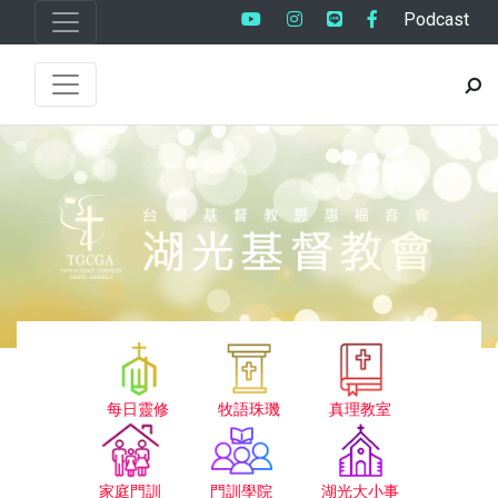
Podcast
每日靈修
牧語珠璣
真理教室
家庭門訓
門訓學院
湖光大小事