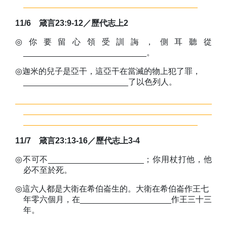
11/6
箴言
23:9-12
／
歷代志上
2
◎
你要留心領受訓誨，側耳聽從
___________________________。
◎
迦米的兒子是亞干，這亞干在當滅的物上犯了罪，
_______________________了以色列人。
11/7
箴言
23:13-16
／
歷代志上
3-4
◎
不可不_____________________；你用杖打他，他
必不至於死。
◎
這六人都是大衛
在希伯崙生的。大衛在希伯崙作王七
年零六個月，在
____________________
作王三十三
年。