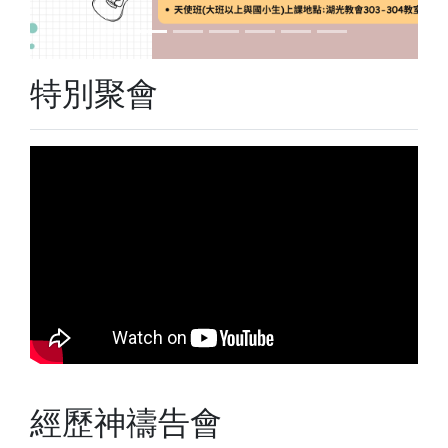
特別聚會
經歷神禱告會