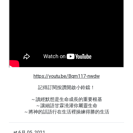
https://youtu.be/Bqm117-nwdw
記得訂閱按讚開啟小鈴鐺！
～讀經默想是生命成長的重要根基
～讓細語甘霖澆灌你屬靈生命
～將神的話語行在生活裡操練得勝的生活
at
6月 05, 2021