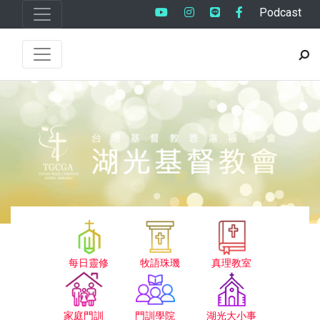
Podcast
每日靈修
牧語珠璣
真理教室
家庭門訓
門訓學院
湖光大小事