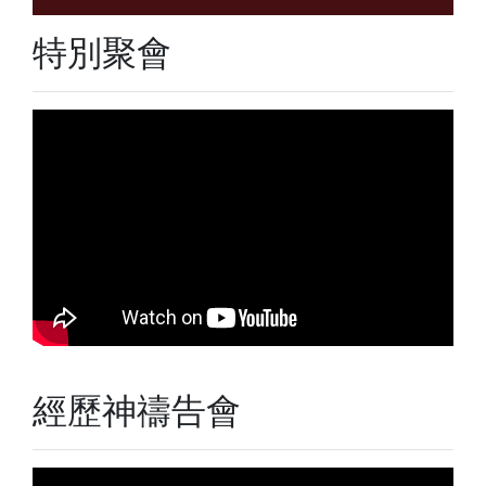
特別聚會
經歷神禱告會