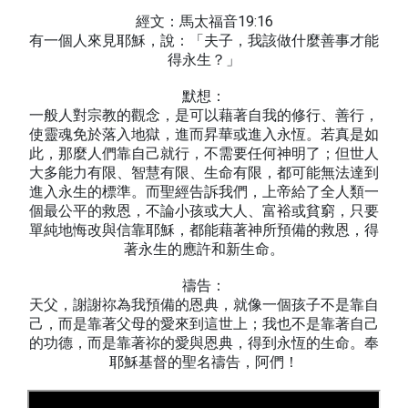
經文：馬太福音19:16
有一個人來見耶穌，說：「夫子，我該做什麼善事才能
得永生？」
默想：
一般人對宗教的觀念，是可以藉著自我的修行、善行，
使靈魂免於落入地獄，進而昇華或進入永恆。若真是如
此，那麼人們靠自己就行，不需要任何神明了；但世人
大多能力有限、智慧有限、生命有限，都可能無法達到
進入永生的標準。而聖經告訴我們，上帝給了全人類一
個最公平的救恩，不論小孩或大人、富裕或貧窮，只要
單純地悔改與信靠耶穌，都能藉著神所預備的救恩，得
著永生的應許和新生命。
禱告：
天父，謝謝祢為我預備的恩典，就像一個孩子不是靠自
己，而是靠著父母的愛來到這世上；我也不是靠著自己
的功德，而是靠著祢的愛與恩典，得到永恆的生命。奉
耶穌基督的聖名禱告，阿們！