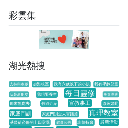
彩雲集
湖光熱搜
加樂牧區
我有六歲以下的小孩
我有學齡兒童
支持與奉獻
每日靈修
我想要養生
我是新朋友
事奉團隊
宣教事工
周末無處去
牧區介紹
原來如此
真理教室
家庭門訓
家庭門訓全人實踐篇
最新活動
基督徒必修的十四堂課
訪韓特會
教會公告