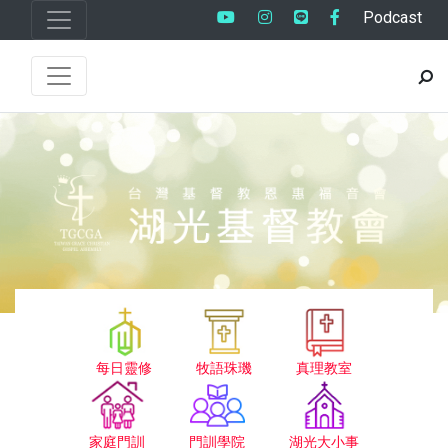
Podcast
每日靈修
牧語珠璣
真理教室
家庭門訓
門訓學院
湖光大小事