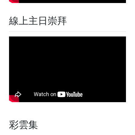
線上主日崇拜
彩雲集