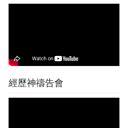
經歷神禱告會