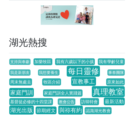
湖光熱搜
加樂牧區
我有六歲以下的小孩
我有學齡兒童
支持與奉獻
每日靈修
我是新朋友
我想要養生
事奉團隊
宣教事工
周末無處去
牧區介紹
原來如此
真理教室
家庭門訓
家庭門訓全人實踐篇
最新活動
基督徒必修的十四堂課
訪韓特會
教會公告
湖光出版
與祢有約
節期經文
認識湖光教會