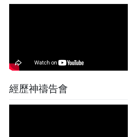
經歷神禱告會