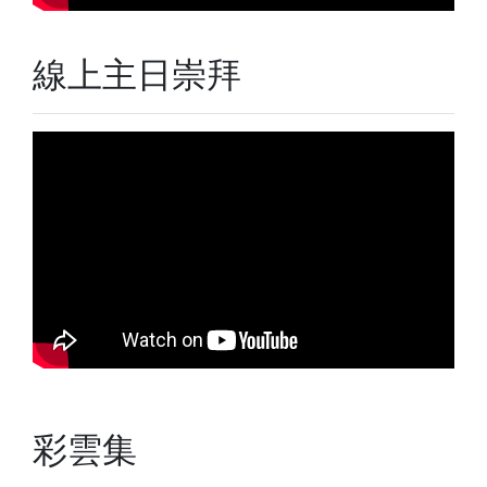
線上主日崇拜
彩雲集