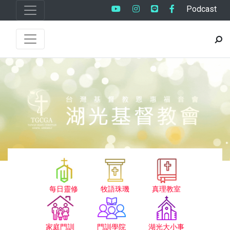
Podcast
每日靈修
牧語珠璣
真理教室
家庭門訓
門訓學院
湖光大小事