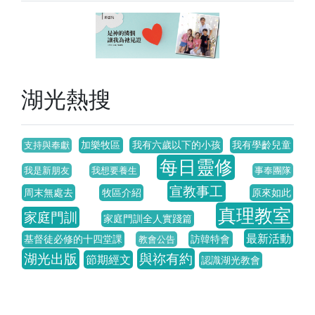
湖光熱搜
加樂牧區
我有六歲以下的小孩
我有學齡兒童
支持與奉獻
每日靈修
我是新朋友
我想要養生
事奉團隊
宣教事工
周末無處去
牧區介紹
原來如此
真理教室
家庭門訓
家庭門訓全人實踐篇
最新活動
基督徒必修的十四堂課
訪韓特會
教會公告
湖光出版
與祢有約
節期經文
認識湖光教會