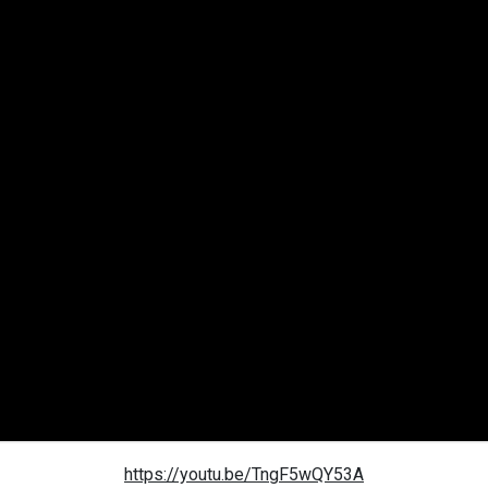
https://youtu.be/TngF5wQY53A