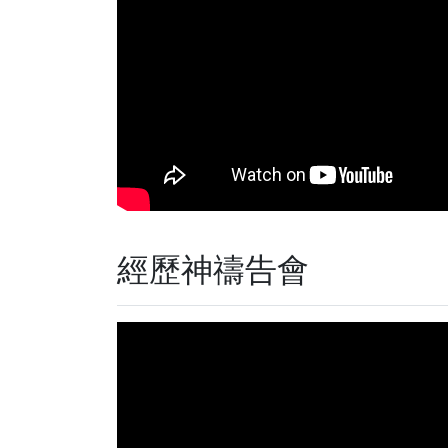
經歷神禱告會