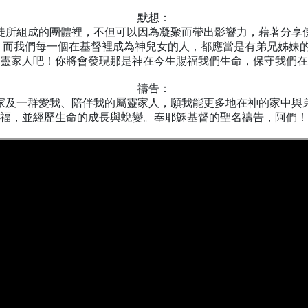
默想：
徒所組成的團體裡，不但可以因為凝聚而帶出影響力，藉著分享
，而我們每一個在基督裡成為神兒女的人，都應當是有弟兄姊妹
靈家人吧！你將會發現那是神在今生賜福我們生命，保守我們在
禱告：
家及一群愛我、陪伴我的屬靈家人，願我能更多地在神的家中與
福，並經歷生命的成長與蛻變。奉耶穌基督的聖名禱告，阿們！