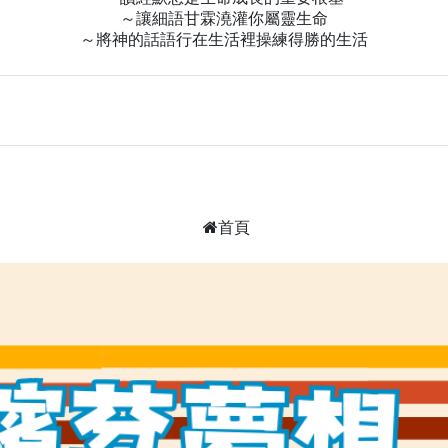
～讓細語甘霖澆灌你屬靈生命
～將神的話語行在生活裡操練得勝的生活
首頁