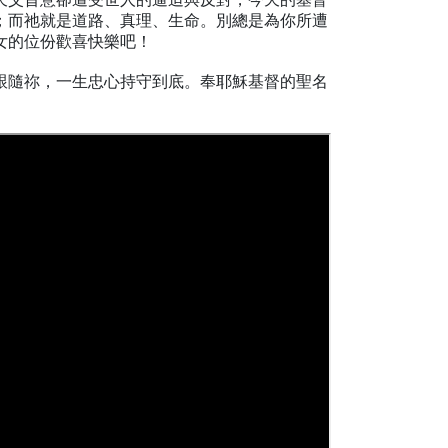
；而祂就是道路、真理、生命。別總是為你所遭
女的位份歡喜快樂吧！
跟隨祢，一生忠心持守到底。奉耶穌基督的聖名