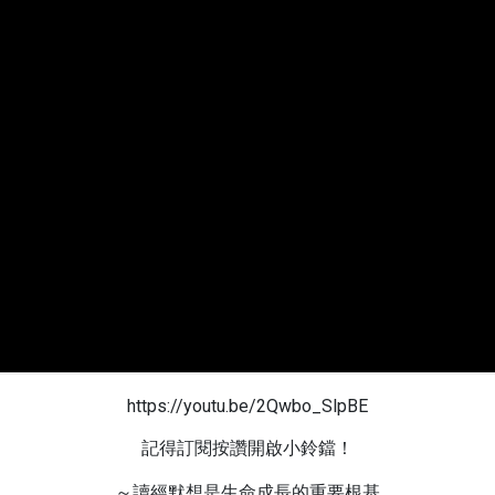
https://youtu.be/2Qwbo_SlpBE
記得訂閱按讚開啟小鈴鐺！
～讀經默想是生命成長的重要根基