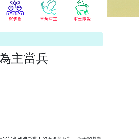
彩雲集
宣教事工
事奉團隊
為主當兵
天父旨意卻遭受世人的逼迫與反對，今天的基督