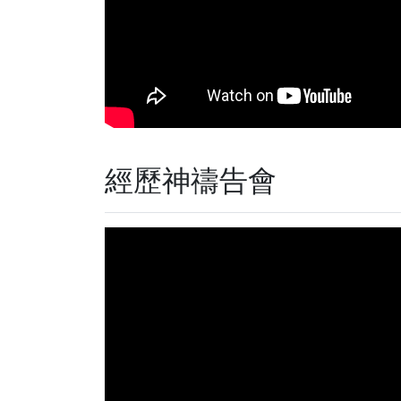
經歷神禱告會