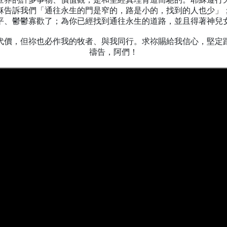
穌告訴我們「通往永生的門是窄的，路是小的，找到的人也少」
平、鬱鬱寡歡了；為你已經找到通往永生的道路，並且得著神兒
代價，但祢也必作我的牧者、與我同行。求祢賜給我信心，堅定
禱告，阿們！