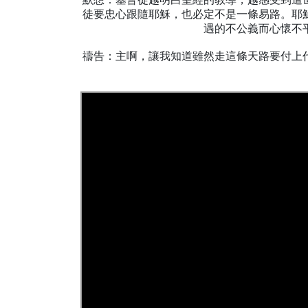
徒要忠心跟隨耶穌，也必定不是一條易路。耶
遇的不公義而心懷不
禱告：主啊，讓我知道雖然走這條天路要付上