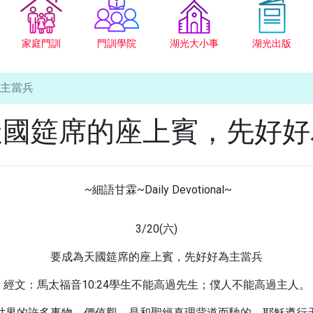
家庭門訓
門訓學院
湖光大小事
湖光出版
主當兵
天國筵席的座上賓，先好好
~細語甘霖~Daily Devotional~
3/20(六)
要成為天國筵席的座上賓，先好好為主當兵
經文：馬太福音10:24學生不能高過先生；僕人不能高過主人。
世界的許多事物、價值觀，是和聖經真理背道而馳的。耶穌遵行