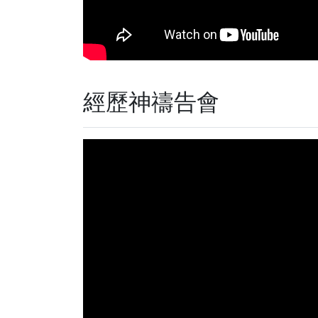
經歷神禱告會