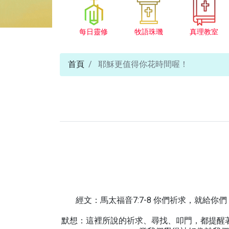
每日靈修
牧語珠璣
真理教室
首頁
耶穌更值得你花時間喔！
經文：馬太福音7:7-8 你們祈求，就
默想：這裡所說的祈求、尋找、叩門，都提醒