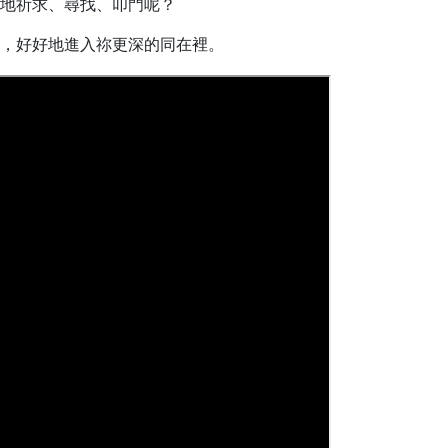
地祈求、尋找、叩門呢？
，好好地進入祢更深的同在裡。