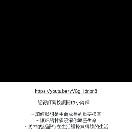
https://youtu.be/yVGg_Idnbn8
記得訂閱按讚開啟小鈴鐺！
～讀經默想是生命成長的重要根基
～讓細語甘霖澆灌你屬靈生命
～將神的話語行在生活裡操練得勝的生活