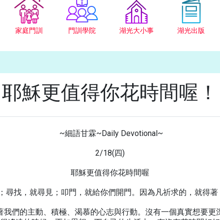
家庭門訓
門訓學院
湖光大小事
湖光出版
耶穌更值得你花時間喔！
~細語甘霖~Daily Devotional~
2/18(四)
耶穌更值得你花時間喔
給你們；尋找，就尋見；叩門，就給你們開門。因為凡祈求的，就得
著我們的主動、積極、渴慕的心志與行動。沒有一個真實想要更