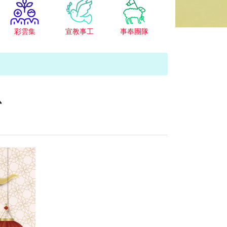
彩雲集
宣教事工
事奉團隊
恩