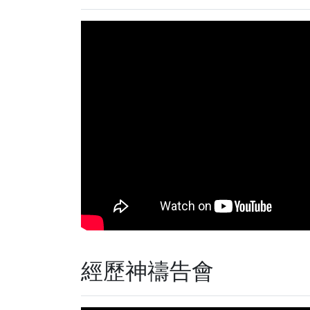
經歷神禱告會