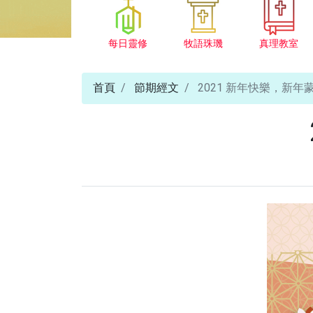
每日靈修
牧語珠璣
真理教室
首頁
節期經文
2021 新年快樂，新年