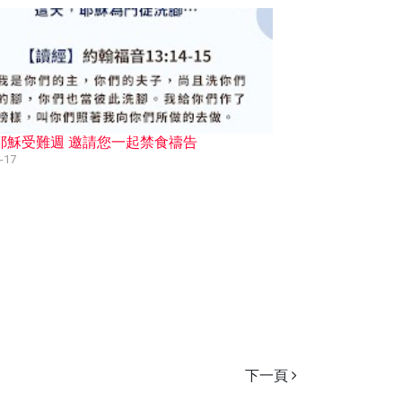
7 耶穌受難週 邀請您一起禁食禱告
-17
下一頁