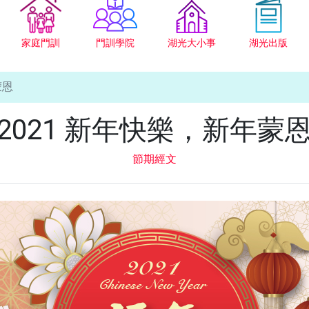
家庭門訓
門訓學院
湖光大小事
湖光出版
蒙恩
2021 新年快樂，新年蒙
節期經文