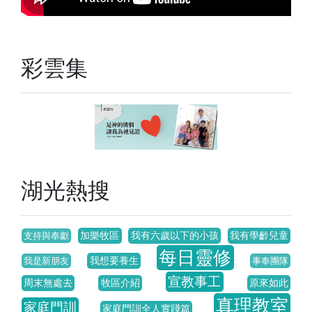
彩雲集
湖光熱搜
加樂牧區
我有六歲以下的小孩
我有學齡兒童
支持與奉獻
每日靈修
我想要養生
我是新朋友
事奉團隊
宣教事工
周末無處去
牧區介紹
原來如此
真理教室
家庭門訓
家庭門訓全人實踐篇