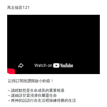
馬太福音1:21
記得訂閱按讚開啟小鈴鐺！
～讀經默想是生命成長的重要根基
～讓細語甘霖澆灌你屬靈生命
～將神的話語行在生活裡操練得勝的生活