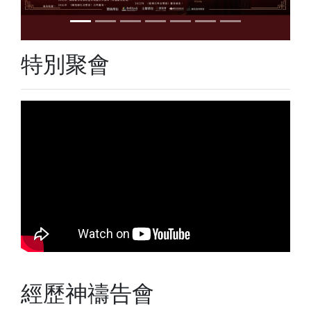
特別聚會
經歷神禱告會