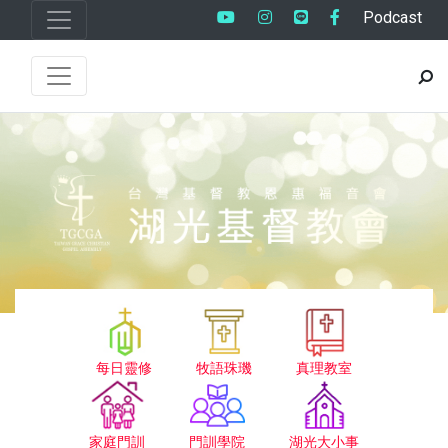
Podcast
每日靈修
牧語珠璣
真理教室
家庭門訓
門訓學院
湖光大小事