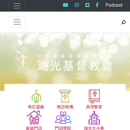
Podcast
每日靈修
牧語珠璣
真理教室
家庭門訓
門訓學院
湖光大小事