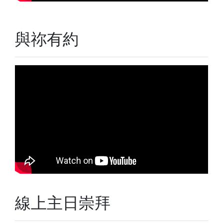
與祢有約
線上主日崇拜