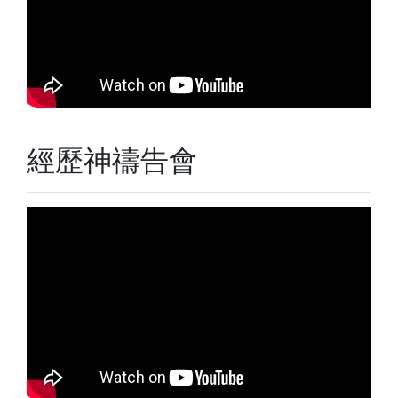
經歷神禱告會