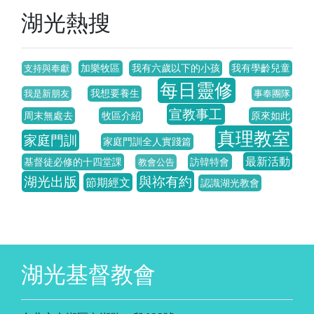
湖光熱搜
加樂牧區
我有六歲以下的小孩
我有學齡兒童
支持與奉獻
每日靈修
我想要養生
我是新朋友
事奉團隊
宣教事工
周末無處去
牧區介紹
原來如此
真理教室
家庭門訓
家庭門訓全人實踐篇
最新活動
基督徒必修的十四堂課
訪韓特會
教會公告
湖光出版
與祢有約
節期經文
認識湖光教會
湖光基督教會