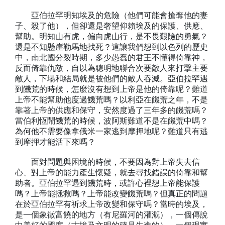
亞伯拉罕明知埃及的危險（他們可能會搶奪他的妻
子、殺了他），但卻還是奢望仰賴埃及的保護、供應、
幫助。明知山有虎，偏向虎山行，是不畏艱險的勇氣？
還是不知懸崖勒馬地找死？這讓我們想到以色列的歷史
中，南北國分裂時期，多少愚蠢的君王不懂得倚靠神，
反而倚靠仇敵，自以為聰明地聯合次要敵人來打擊主要
敵人，下場和結局就是被他們的敵人吞滅。亞伯拉罕遇
到饑荒的時候，怎麼沒有想到上帝是他的倚靠呢？難道
上帝不能幫助他度過饑荒嗎？以利亞在饑荒之年，不是
靠著上帝的供應和保守，安然度過了三年多的饑荒嗎？
當伯利恆鬧饑荒的時候，波阿斯難道不是在饑荒中嗎？
為何他不需要像拿俄米一家逃到摩押地呢？難道只有逃
到摩押才能活下來嗎？
面對問題與困境的時候，不要因為對上帝失去信
心、對上帝的能力產生懷疑，就去尋找錯誤的倚靠和幫
助者。亞伯拉罕遇到饑荒時，或許心裡想上帝能保護
嗎？上帝能拯救嗎？上帝能改變饑荒嗎？但真正的問題
在於亞伯拉罕有祈求上帝改變和保守嗎？當時的埃及，
是一個象徵富饒的地方（有尼羅河的灌溉），一個傳說