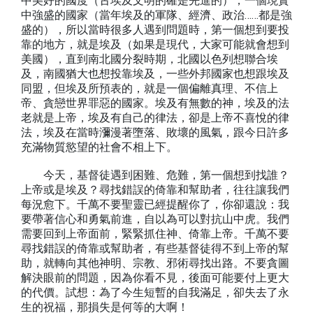
中美好的國度（古埃及文明的確是先進的），一個現實
中強盛的國家（當年埃及的軍隊、經濟、政治……都是強
盛的），所以當時很多人遇到問題時，第一個想到要投
靠的地方，就是埃及（如果是現代，大家可能就會想到
美國），直到南北國分裂時期，北國以色列想聯合埃
及，南國猶大也想投靠埃及，一些外邦國家也想跟埃及
同盟，但埃及所預表的，就是一個偏離真理、不信上
帝、貪戀世界罪惡的國家。埃及有無數的神，埃及的法
老就是上帝，埃及有自己的律法，卻是上帝不喜悅的律
法，埃及在當時瀰漫著墮落、敗壞的風氣，跟今日許多
充滿物質慾望的社會不相上下。
今天，基督徒遇到困難、危難，第一個想到找誰？
上帝或是埃及？尋找錯誤的倚靠和幫助者，往往讓我們
每況愈下。千萬不要聖靈已經提醒你了，你卻還說：我
要帶著信心和勇氣前進，自以為可以對抗山中虎。我們
需要回到上帝面前，緊緊抓住神、倚靠上帝。千萬不要
尋找錯誤的倚靠或幫助者，有些基督徒得不到上帝的幫
助，就轉向其他神明、宗教、邪術尋找出路。不要貪圖
解決眼前的問題，因為你看不見，後面可能要付上更大
的代價。試想：為了今生短暫的自我滿足，卻失去了永
生的祝福，那損失是何等的大啊！