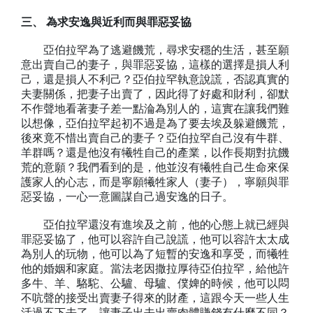
三、 為求安逸與近利而與罪惡妥協
亞伯拉罕為了逃避饑荒，尋求安穩的生活，甚至願
意出賣自己的妻子，與罪惡妥協，這樣的選擇是損人利
己，還是損人不利己？亞伯拉罕執意說謊，否認真實的
夫妻關係，把妻子出賣了，因此得了好處和財利，卻默
不作聲地看著妻子差一點淪為別人的，這實在讓我們難
以想像，亞伯拉罕起初不過是為了要去埃及躲避饑荒，
後來竟不惜出賣自己的妻子？亞伯拉罕自己沒有牛群、
羊群嗎？還是他沒有犧牲自己的產業，以作長期對抗饑
荒的意願？我們看到的是，他並沒有犧牲自己生命來保
護家人的心志，而是寧願犧牲家人（妻子），寧願與罪
惡妥協，一心一意圖謀自己過安逸的日子。
亞伯拉罕還沒有進埃及之前，他的心態上就已經與
罪惡妥協了，他可以容許自己說謊，他可以容許太太成
為別人的玩物，他可以為了短暫的安逸和享受，而犧牲
他的婚姻和家庭。當法老因撒拉厚待亞伯拉罕，給他許
多牛、羊、駱駝、公驢、母驢、僕婢的時候，他可以悶
不吭聲的接受出賣妻子得來的財產，這跟今天一些人生
活過不下去了，讓妻子出去出賣肉體賺錢有什麼不同？