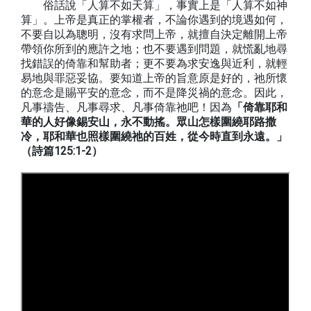
俗話說「人算不如天算」，事實上是「人算不如神
算」。上帝是真正的掌權者，不論你遇到的境遇如何，
不要自以為聰明，沒有求問上帝，就擅自決定離開上帝
帶領你所到的應許之地；也不要遇到問題，就慌亂地尋
找錯誤的倚靠和幫助者；更不要為求安逸與近利，就輕
易地與罪惡妥協。要知道上帝的旨意原是好的，祂所懷
的意念是賜平安的意念，而不是降災禍的意念。因此，
凡事禱告、凡事尋求、凡事倚靠祂吧！因為
「倚靠耶和
華的人好像錫安山，永不動搖。眾山怎樣圍繞耶路撒
冷，耶和華也照樣圍繞祂的百姓，從今時直到永遠。」
（詩篇125:1-2）