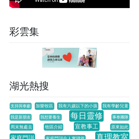
彩雲集
湖光熱搜
加樂牧區
我有六歲以下的小孩
我有學齡兒童
支持與奉獻
每日靈修
我是新朋友
我想要養生
事奉團隊
宣教事工
周末無處去
牧區介紹
原來如此
真理教室
家庭門訓
家庭門訓全人實踐篇