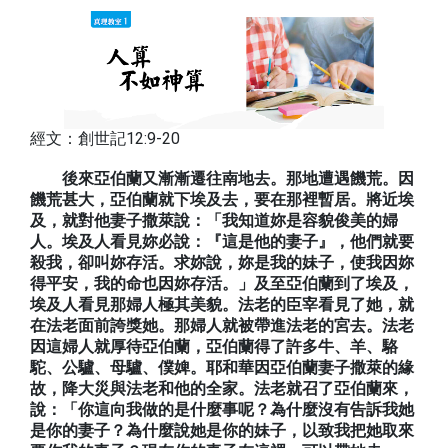
經文：創世記12:9-20
後來亞伯蘭又漸漸遷往南地去。那地遭遇饑荒。因
饑荒甚大，亞伯蘭就下埃及去，要在那裡暫居。將近埃
及，就對他妻子撒萊說：「我知道妳是容貌俊美的婦
人。埃及人看見妳必說：『這是他的妻子』，他們就要
殺我，卻叫妳存活。求妳說，妳是我的妹子，使我因妳
得平安，我的命也因妳存活。」及至亞伯蘭到了埃及，
埃及人看見那婦人極其美貌。法老的臣宰看見了她，就
在法老面前誇獎她。那婦人就被帶進法老的宮去。法老
因這婦人就厚待亞伯蘭，亞伯蘭得了許多牛、羊、駱
駝、公驢、母驢、僕婢。耶和華因亞伯蘭妻子撒萊的緣
故，降大災與法老和他的全家。法老就召了亞伯蘭來，
說：「你這向我做的是什麼事呢？為什麼沒有告訴我她
是你的妻子？為什麼說她是你的妹子，以致我把她取來