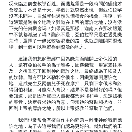
災來臨之前去教導百姓。而饑荒需是一段時間的醞釀才
會發生，不會是十天、半個月就突然出現，但亞伯拉罕
沒有求問神，自然就錯過預先備糧食的機會。再說，難
道饑荒是迦南全地嗎？難道在上帝的應許之地，沒有活
下去的任何機會嗎？如果真是那樣，迦南人在那次饑荒
中不就都滅絕了嗎？顯然不是，亞伯拉罕只是在遇見饑
荒時，選擇了一條比較容易走的路，也就是離開問題現
場，到一個可以輕鬆得到資源的地方。
這讓我們想起聖經中因為饑荒而離開上帝保護的
人，還有亞伯拉罕的孫子雅各，因遇饑荒，舉家遷往埃
及，之後又忘了回到神的應許之地，最終成為了埃及人
的奴隸。還有亞比米勒和拿俄米，因饑荒離開應許之
地，造成先生及兩個兒子死在摩押，只剩下拿俄米和路
得回伯利恆。可能有人會說：結果不是都蠻好的嗎？但
要知道，那是因為那些人最後都想起耶和華，決定聽祂
的聲音，決定尋求祂的旨意，仰賴祂的幫助和拯救，並
回到上帝的應許之地，所以上帝拯救並幫助了他們。
我們也常常會有擅自作主的問題～離開神給我們應
許之地，為了去追尋我們自認為更好的。就如我們的工