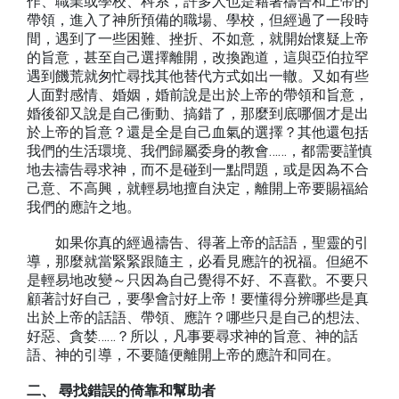
作、職業或學校、科系，許多人也是藉著禱告和上帝的
帶領，進入了神所預備的職場、學校，但經過了一段時
間，遇到了一些困難、挫折、不如意，就開始懷疑上帝
的旨意，甚至自己選擇離開，改換跑道，這與亞伯拉罕
遇到饑荒就匆忙尋找其他替代方式如出一轍。又如有些
人面對感情、婚姻，婚前說是出於上帝的帶領和旨意，
婚後卻又說是自己衝動、搞錯了，那麼到底哪個才是出
於上帝的旨意？還是全是自己血氣的選擇？其他還包括
我們的生活環境、我們歸屬委身的教會……，都需要謹慎
地去禱告尋求神，而不是碰到一點問題，或是因為不合
己意、不高興，就輕易地擅自決定，離開上帝要賜福給
我們的應許之地。
如果你真的經過禱告、得著上帝的話語，聖靈的引
導，那麼就當緊緊跟隨主，必看見應許的祝福。但絕不
是輕易地改變～只因為自己覺得不好、不喜歡。不要只
顧著討好自己，要學會討好上帝！要懂得分辨哪些是真
出於上帝的話語、帶領、應許？哪些只是自己的想法、
好惡、貪婪……？所以，凡事要尋求神的旨意、神的話
語、神的引導，不要隨便離開上帝的應許和同在。
二、 尋找錯誤的倚靠和幫助者