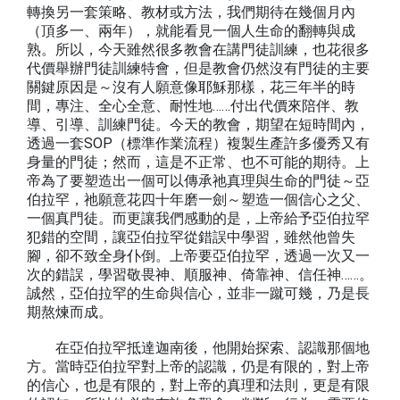
轉換另一套策略、教材或方法，我們期待在幾個月內
（頂多一、兩年），就能看見一個人生命的翻轉與成
熟。所以，今天雖然很多教會在講門徒訓練，也花很多
代價舉辦門徒訓練特會，但是教會仍然沒有門徒的主要
關鍵原因是～沒有人願意像耶穌那樣，花三年半的時
間，專注、全心全意、耐性地……付出代價來陪伴、教
導、引導、訓練門徒。今天的教會，期望在短時間內，
透過一套SOP（標準作業流程）複製生產許多優秀又有
身量的門徒；然而，這是不正常、也不可能的期待。上
帝為了要塑造出一個可以傳承祂真理與生命的門徒～亞
伯拉罕，祂願意花四十年磨一劍～塑造一個信心之父、
一個真門徒。而更讓我們感動的是，上帝給予亞伯拉罕
犯錯的空間，讓亞伯拉罕從錯誤中學習，雖然他曾失
腳，卻不致全身仆倒。上帝要亞伯拉罕，透過一次又一
次的錯誤，學習敬畏神、順服神、倚靠神、信任神……。
誠然，亞伯拉罕的生命與信心，並非一蹴可幾，乃是長
期熬煉而成。
在亞伯拉罕抵達迦南後，他開始探索、認識那個地
方。當時亞伯拉罕對上帝的認識，仍是有限的，對上帝
的信心，也是有限的，對上帝的真理和法則，更是有限