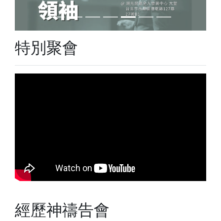
特別聚會
經歷神禱告會