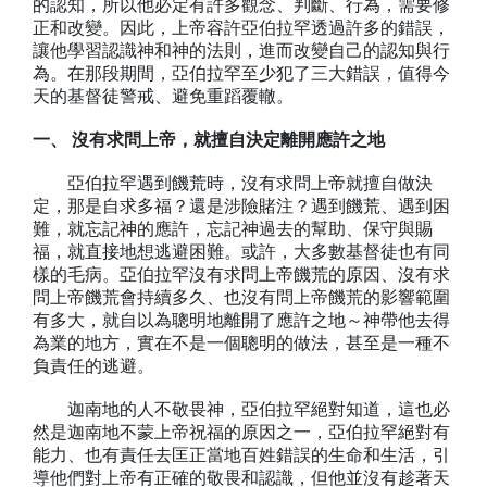
的認知，所以他必定有許多觀念、判斷、行為，需要修
正和改變。因此，上帝容許亞伯拉罕透過許多的錯誤，
讓他學習認識神和神的法則，進而改變自己的認知與行
為。在那段期間，亞伯拉罕至少犯了三大錯誤，值得今
天的基督徒警戒、避免重蹈覆轍。
一、 沒有求問上帝，就擅自決定離開應許之地
亞伯拉罕遇到饑荒時，沒有求問上帝就擅自做決
定，那是自求多福？還是涉險賭注？遇到饑荒、遇到困
難，就忘記神的應許，忘記神過去的幫助、保守與賜
福，就直接地想逃避困難。或許，大多數基督徒也有同
樣的毛病。亞伯拉罕沒有求問上帝饑荒的原因、沒有求
問上帝饑荒會持續多久、也沒有問上帝饑荒的影響範圍
有多大，就自以為聰明地離開了應許之地～神帶他去得
為業的地方，實在不是一個聰明的做法，甚至是一種不
負責任的逃避。
迦南地的人不敬畏神，亞伯拉罕絕對知道，這也必
然是迦南地不蒙上帝祝福的原因之一，亞伯拉罕絕對有
能力、也有責任去匡正當地百姓錯誤的生命和生活，引
導他們對上帝有正確的敬畏和認識，但他並沒有趁著天