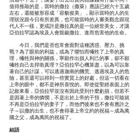
值得推敲的是，當時的撒拉（撒萊）應該已經六十五歲
左右，還能被形容成「容貌俊美」，顯示當時的人的生
理狀況跟今日有所差異，也可能當時的人審美觀念跟現
代人不一樣，更或許是撒拉真的是一位絕世美女，才讓
亞伯拉罕認為埃及人會覬覦撒拉、進而危害他的生命。
今日，我們是否也常會面對這種誘惑、壓力、挑
戰？為了眼前的利益，或為了懼怕而犧牲了上帝的真
理，犧牲與神的關係，寧願作出損人利己的事，卻不願
犧牲自己去捍衛真理？亞伯拉罕心機算盡，以為可以靠
著自己的計謀，可以逃過迦南的饑荒、逃過埃及人的危
險，甚至還可以得到一些實質上的好處，但這一切看在
上帝的眼中，都不是神所喜悅的。即使從聖經表面上的
記敘來看，亞伯拉罕並沒有因此受到什麼虧損，但若不
是因著上帝的憐憫，不是出於上帝的干預，撒拉可能就
不再是亞伯拉罕的妻子了，而他們後來也不會有應許之
子～以撒的出生，也不會得著上帝立約的祝福～成為萬
國之父，成為萬民的祝福了。
結語