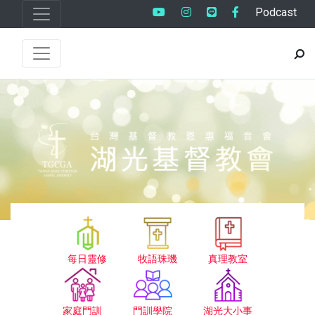
Podcast
每日靈修
牧語珠璣
真理教室
家庭門訓
門訓學院
湖光大小事