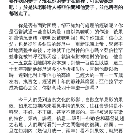
要作我的妻子？現在你的妻子在這裡，可以帶她走
吧！」於是法老吩咐人將亞伯蘭和他妻子，並他所有的
都送走了。
你是否有面對困境，卻不知如何處理的經驗呢？你
是否嘗試過一些自以為是（自以為聰明）的作法，後果
卻讓情況更糟（聰明反被聰明誤）呢？你知道「信心之
父」也是從許多錯誤的經歷中，重新認識上帝，學習不
斷地調整生命後，才練就了他對神的信心嗎？亞伯拉罕
並非從被神呼召那天起，就擁有對神絕對的信心，他自
七十五歲蒙召離開本家本族，到他一百歲生以撒，這二
十五年期間他經歷過多少挫折和失敗，直到他獻以撒
時，達到他對上帝信心的高峰，已經大約一百一十五歲
左右。換言之，經過四十年的鍛鍊與磨塑，亞伯拉罕才
成為信心之父，你願意花四十年磨一劍嗎？
今日人們受到速食文化的影響，喜歡立竿見影的果
效。如果在短期內未看見事情的果效，往往會覺得是不
科學、不好、不正確、甚至不屬靈的。某些被過度渲染
的特會、策略、課程、信息……吸引一些教會和基督徒趨
之若鶩，人們期待看到一夕之間翻轉的復興。然而，一
旦在短期內（幾個月或一、兩年）看不到果效，就想要